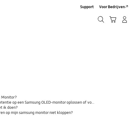
Support
Voor Bedrijven
Zoeken
Winkelwagen
Inloggen/Account maken
Zoeken
 Monitor?
tie op een Samsung OLED-monitor oplossen of voorkomen?
et ik doen?
uren op mijn samsung monitor niet kloppen?