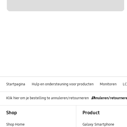
Startpagina
Hulp en ondersteuning voor producten
Monitoren
LC
Klik hier om je bestelling te annuleren/retourneren
Annuleren/retourner
Footer Navigation
Shop
Product
Shop Home
Galaxy Smartphone