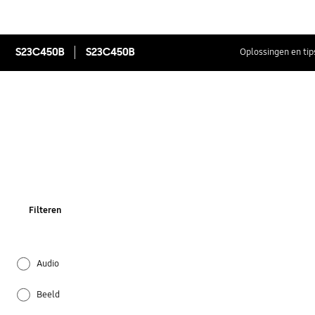
S23C450B
S23C450B
Oplossingen en tip
Filteren
Audio
Beeld