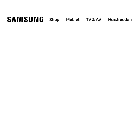
Skip
to
content
Shop
Mobiel
TV & AV
Huishouden