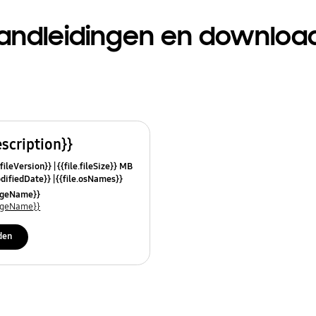
andleidingen en downloa
escription}}
.fileVersion}}
{{file.fileSize}} MB
odifiedDate}}
{{file.osNames}}
uageName}}
uageName}}
den