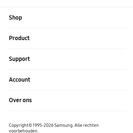
Open
Footer Navigation
Shop
Open
Product
Open
Support
Open
Account
Open
Over ons
Copyright© 1995-2026 Samsung. Alle rechten
voorbehouden.