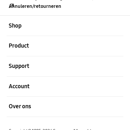
Annuleren/retourneren
Open
Footer Navigation
Shop
Open
Product
Open
Support
Open
Account
Open
Over ons