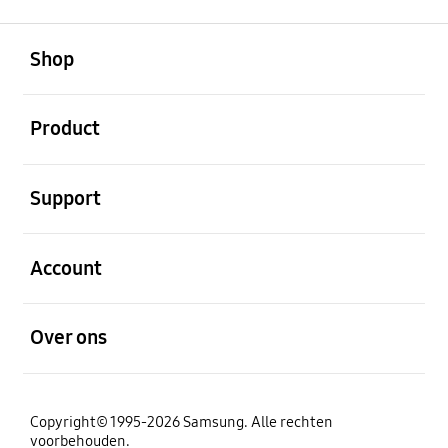
Open
Footer Navigation
Shop
Open
Product
Open
Support
Open
Account
Open
Over ons
Copyright© 1995-2026 Samsung. Alle rechten
voorbehouden.