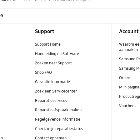
en
Support
Account
Support Home
Waarom ee
aanmaken
Handleiding en Software
Samsung R
Zoeken naar Support
Samsung M
Shop FAQ
Orders
Garantie Informatie
Mijn pagina
Zoek een Servicecenter
Productregi
Reparatieservices
Vouchers
Reparatieafspraak maken
Regelgevende Informatie
Check mijn reparatiestatus
en
Contact opnemen