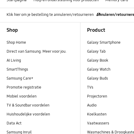
Klik hier om je bestelling te annuleren/retourneren
Annuleren/retourner
Footer Navigation
Shop
Product
Shop Home
Galaxy Smartphone
Direct van Samsung. Meer voor jou.
Galaxy Tab
AI Living
Galaxy Book
SmartThings
Galaxy Watch
Samsung Care+
Galaxy Buds
Promotie registratie
TVs
Mobiel voordelen
Projectoren
TV & Soundbar voordelen
Audio
Huishoudelijke voordelen
Koelkasten
Data Act
Vaatwassers
Samsung Inruil
Wasmachines & Droogkast