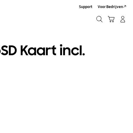
Support
Voor Bedrijven
Zoeken
Winkelwagen
Inloggen/Account maken
Zoeken
SD Kaart incl.