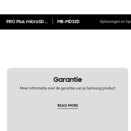
PRO Plus microSD Kaart incl. adapter
MB-MD32D
Oplossingen en tip
Garantie
Meer informatie over de garantie van je Samsung product
READ MORE