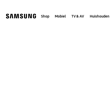
Skip
to
content
Shop
Mobiel
TV & AV
Huishouden