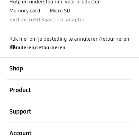
Hulp en ondersteuning voor producten
Memory card
Micro SD
EVO microSD Kaart incl. adapter
Klik hier om je bestelling te annuleren/retourneren
Annuleren/retourneren
Open
Footer Navigation
Shop
Open
Product
Open
Support
Open
Account