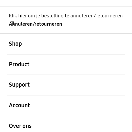
Klik hier om je bestelling te annuleren/retourneren
Annuleren/retourneren
Open
Footer Navigation
Shop
Open
Product
Open
Support
Open
Account
Open
Over ons