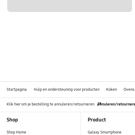
Startpagina
Hulp en ondersteuning voor producten
Koken
Ovens
Klik hier om je bestelling te annuleren/retourneren
Annuleren/retourner
Footer Navigation
Shop
Product
Shop Home
Galaxy Smartphone