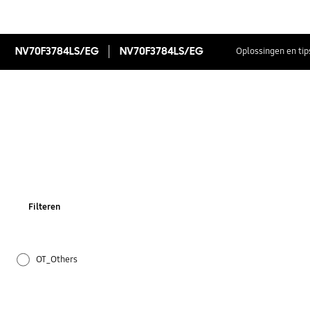
NV70F3784LS/EG
NV70F3784LS/EG
Oplossingen en tip
Filteren
OT_Others