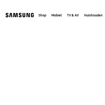
Skip
to
content
Shop
Mobiel
TV & AV
Huishouden