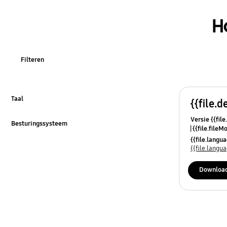
H
Filteren
Taal
{{file.d
Klik om uit te klappen
Versie {{file
Besturingssysteem
{{file.fileM
Klik om uit te klappen
{{file.lang
{{file.lang
Downloa