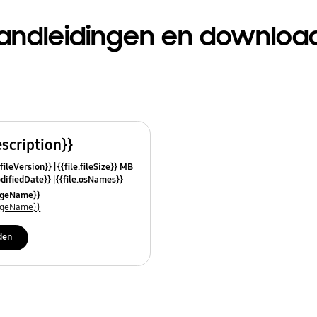
andleidingen en downloa
escription}}
.fileVersion}}
{{file.fileSize}} MB
odifiedDate}}
{{file.osNames}}
uageName}}
uageName}}
den