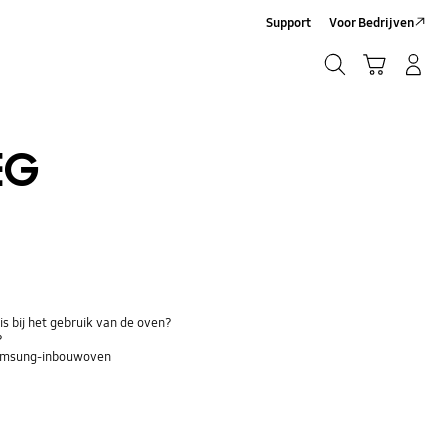
Support
Voor Bedrijven
Zoeken
Winkelwagen
Inloggen/Account maken
Zoeken
EG
is bij het gebruik van de oven?
?
Samsung-inbouwoven