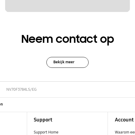
Neem contact op
Bekijk meer
NV70F3784LS/EG
en
Support
Account
Support Home
Waarom ee