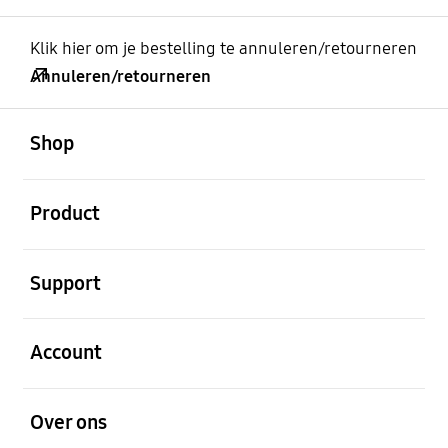
Klik hier om je bestelling te annuleren/retourneren
Annuleren/retourneren
Open
Footer Navigation
Shop
Open
Product
Open
Support
Open
Account
Open
Over ons