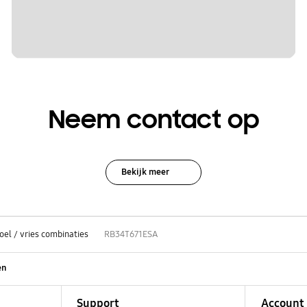
Neem contact op
Bekijk meer
oel / vries combinaties
RB34T671ESA
en
Support
Account