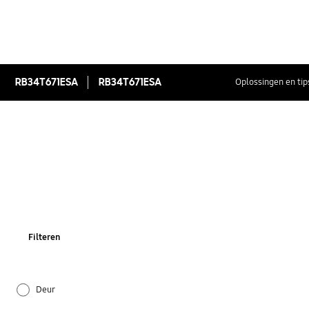
RB34T671ESA
RB34T671ESA
Oplossingen en tip
Filteren
Deur