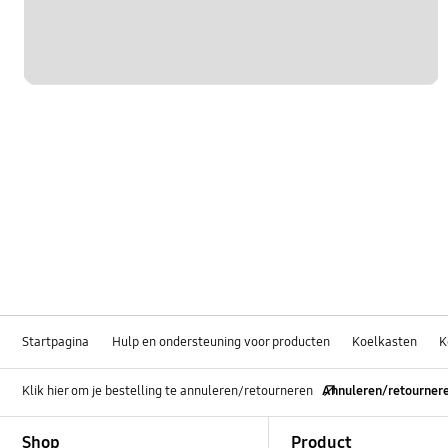
Startpagina
Hulp en ondersteuning voor producten
Koelkasten
K
Klik hier om je bestelling te annuleren/retourneren
Annuleren/retourner
Footer Navigation
Shop
Product