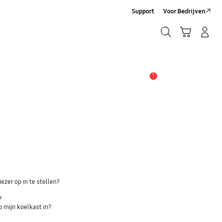
Support
Voor Bedrijven
Zoeken
Winkelwagen
Inloggen/Account maken
Zoeken
1
MELDINGEN
ezer op in te stellen?
?
p mijn koelkast in?