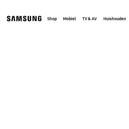
Skip
to
content
Shop
Mobiel
TV & AV
Huishouden