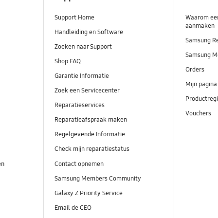
Support Home
Waarom ee
aanmaken
Handleiding en Software
Samsung R
Zoeken naar Support
Samsung M
Shop FAQ
Orders
Garantie Informatie
Mijn pagina
Zoek een Servicecenter
Productregi
Reparatieservices
Vouchers
Reparatieafspraak maken
Regelgevende Informatie
Check mijn reparatiestatus
en
Contact opnemen
Samsung Members Community
Galaxy Z Priority Service
Email de CEO