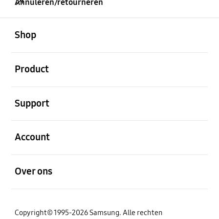
Annuleren/retourneren
Open
Footer Navigation
Shop
Open
Product
Open
Support
Open
Account
Open
Over ons
Copyright© 1995-2026 Samsung. Alle rechten