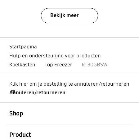
Bekijk meer
Startpagina
Hulp en ondersteuning voor producten
Koelkasten
Top Freezer
RT30GBSW
Klik hier om je bestelling te annuleren/retourneren
Annuleren/retourneren
Open
Footer Navigation
Shop
Open
Product