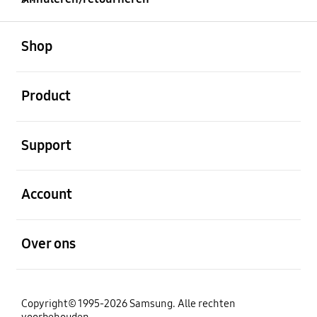
Open
Footer Navigation
Shop
Open
Product
Open
Support
Open
Account
Open
Over ons
Copyright© 1995-2026 Samsung. Alle rechten
voorbehouden.