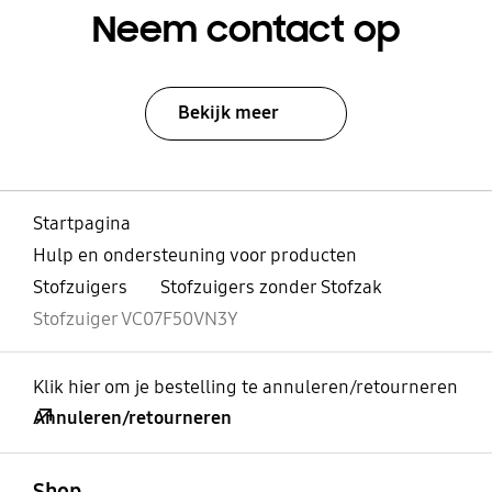
Neem contact op
Bekijk meer
Startpagina
Hulp en ondersteuning voor producten
Stofzuigers
Stofzuigers zonder Stofzak
Stofzuiger VC07F50VN3Y
Klik hier om je bestelling te annuleren/retourneren
Annuleren/retourneren
Open
Footer Navigation
Shop