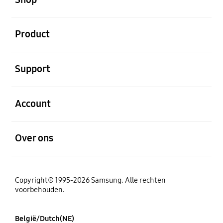
Open
Product
Open
Support
Open
Account
Open
Over ons
Copyright© 1995-2026 Samsung. Alle rechten
voorbehouden.
België/Dutch(NE)