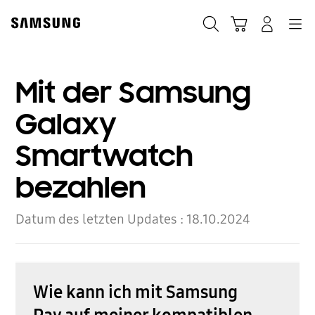
Skip
Skip
to
to
Suchen
Warenkorb
Anmelden
Navigation
content
accessibility
help
Mit der Samsung
Galaxy
Smartwatch
bezahlen
Datum des letzten Updates :
18.10.2024
Wie kann ich mit Samsung