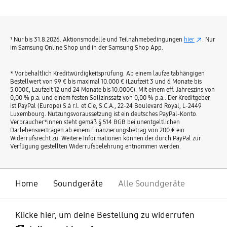
¹ Nur bis 31.8.2026. Aktionsmodelle und Teilnahmebedingungen
hier
. Nur
im Samsung Online Shop und in der Samsung Shop App.
* Vorbehaltlich Kreditwürdigkeitsprüfung. Ab einem laufzeitabhängigen
Bestellwert von 99 € bis maximal 10.000 € (Laufzeit 3 und 6 Monate bis
5.000€, Laufzeit 12 und 24 Monate bis 10.000€). Mit einem eff. Jahreszins von
0,00 % p.a. und einem festen Sollzinssatz von 0,00 % p.a.. Der Kreditgeber
ist PayPal (Europe) S.à r.l. et Cie, S.C.A., 22-24 Boulevard Royal, L-2449
Luxembourg. Nutzungsvoraussetzung ist ein deutsches PayPal-Konto.
Verbraucher*innen steht gemäß § 514 BGB bei unentgeltlichen
Darlehensverträgen ab einem Finanzierungsbetrag von 200 € ein
Widerrufsrecht zu. Weitere Informationen können der durch PayPal zur
Verfügung gestellten Widerrufsbelehrung entnommen werden.
Home
Soundgeräte
Alle Soundgeräte
Klicke hier, um deine Bestellung zu widerrufen