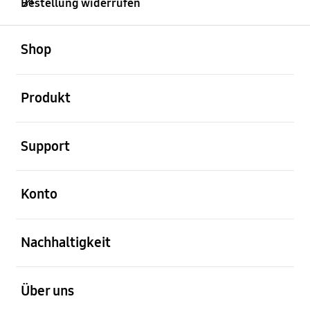
Bestellung widerrufen
öffnen
Footer Navigation
Shop
öffnen
Produkt
öffnen
Support
öffnen
Konto
öffnen
Nachhaltigkeit
öffnen
Über uns