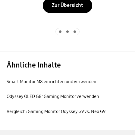
Zur Übersicht
Indicator 1
Indicator 2
Indicator 3
Ähnliche Inhalte
Smart Monitor M8 einrichten und verwenden
Odyssey OLED G8: Gaming Monitor verwenden
Vergleich: Gaming Monitor Odyssey G9 vs. Neo G9