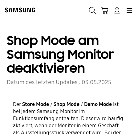
Skip
Skip
to
to
Suchen
Warenkorb
Anmelden
Navigation
content
accessibility
help
Shop Mode am
Samsung Monitor
deaktivieren
Datum des letzten Updates :
03.05.2025
Der
Store Mode
/
Shop Mode
/
Demo Mode
ist
bei jedem Samsung Monitor im
Funktionsumfang enthalten. Dieser wird häufig
aktiviert, wenn der Monitor in einem Geschäft
als Ausstellungsstück verwendet wird. Bei der