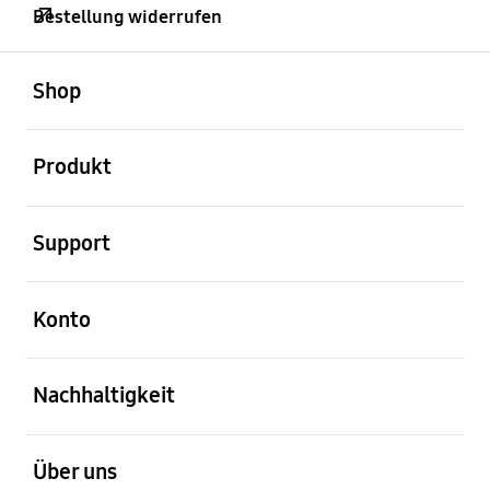
Bestellung widerrufen
öffnen
Footer Navigation
Shop
öffnen
Produkt
öffnen
Support
öffnen
Konto
öffnen
Nachhaltigkeit
öffnen
Über uns