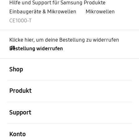
Hilfe und Support für Samsung Produkte
Einbaugeräte & Mikrowellen
Mikrowellen
CE1000-T
Klicke hier, um deine Bestellung zu widerrufen
Bestellung widerrufen
öffnen
Footer Navigation
Shop
öffnen
Produkt
öffnen
Support
öffnen
Konto