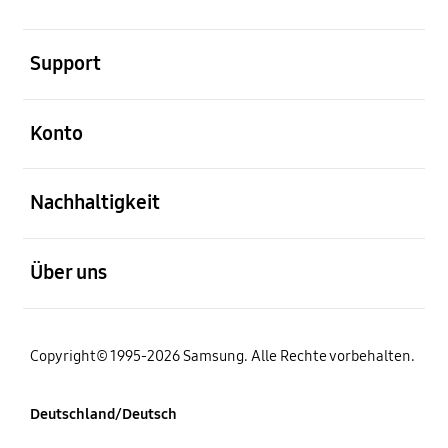
öffnen
Support
öffnen
Konto
öffnen
Nachhaltigkeit
öffnen
Über uns
Copyright© 1995-2026 Samsung. Alle Rechte vorbehalten.
Deutschland/Deutsch