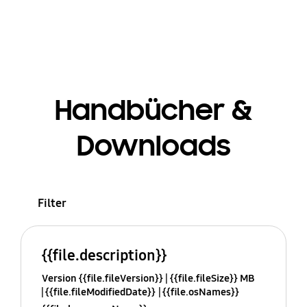
Handbücher &
Downloads
Filter
{{file.description}}
Version {{file.fileVersion}}
{{file.fileSize}} MB
{{file.fileModifiedDate}}
{{file.osNames}}