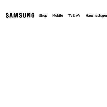
Skip
Skip
to
to
content
accessibility
help
Shop
Mobile
TV & AV
Haushaltsge