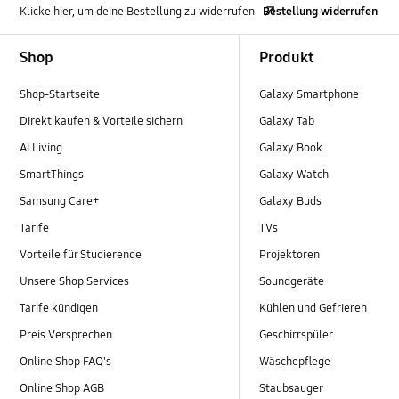
Klicke hier, um deine Bestellung zu widerrufen
Bestellung widerrufen
Footer Navigation
Shop
Produkt
Shop-Startseite
Galaxy Smartphone
Direkt kaufen & Vorteile sichern
Galaxy Tab
AI Living
Galaxy Book
SmartThings
Galaxy Watch
Samsung Care+
Galaxy Buds
Tarife
TVs
Vorteile für Studierende
Projektoren
Unsere Shop Services
Soundgeräte
Tarife kündigen
Kühlen und Gefrieren
Preis Versprechen
Geschirrspüler
Online Shop FAQ's
Wäschepflege
Online Shop AGB
Staubsauger