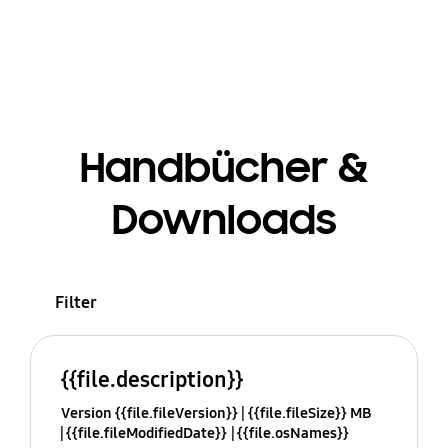
Handbücher &
Downloads
Filter
{{file.description}}
Version {{file.fileVersion}}
{{file.fileSize}} MB
{{file.fileModifiedDate}}
{{file.osNames}}