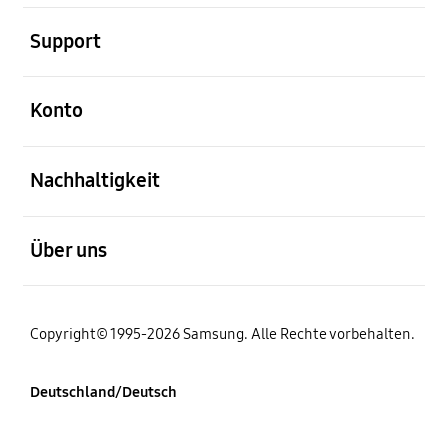
öffnen
Support
öffnen
Konto
öffnen
Nachhaltigkeit
öffnen
Über uns
Copyright© 1995-2026 Samsung. Alle Rechte vorbehalten.
Deutschland/Deutsch