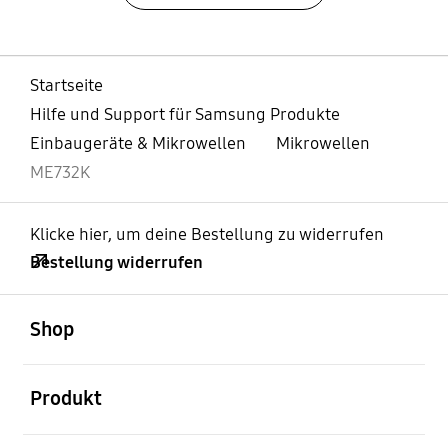
Startseite
Hilfe und Support für Samsung Produkte
Einbaugeräte & Mikrowellen
Mikrowellen
ME732K
Klicke hier, um deine Bestellung zu widerrufen
Bestellung widerrufen
öffnen
Footer Navigation
Shop
öffnen
Produkt
öffnen