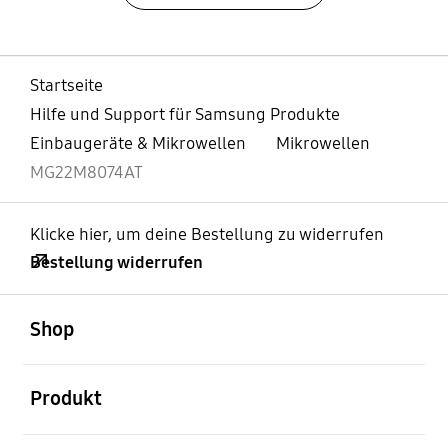
Startseite
Hilfe und Support für Samsung Produkte
Einbaugeräte & Mikrowellen
Mikrowellen
MG22M8074AT
Klicke hier, um deine Bestellung zu widerrufen
Bestellung widerrufen
öffnen
Footer Navigation
Shop
öffnen
Produkt
öffnen