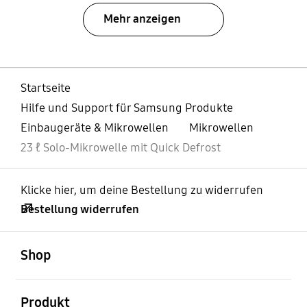
Mehr anzeigen
Startseite
Hilfe und Support für Samsung Produkte
Einbaugeräte & Mikrowellen
Mikrowellen
23 ℓ Solo-Mikrowelle mit Quick Defrost
Klicke hier, um deine Bestellung zu widerrufen
Bestellung widerrufen
öffnen
Footer Navigation
Shop
öffnen
Produkt