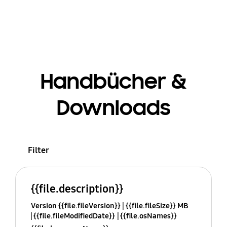
Handbücher &
Downloads
Filter
{{file.description}}
Version {{file.fileVersion}}
{{file.fileSize}} MB
{{file.fileModifiedDate}}
{{file.osNames}}