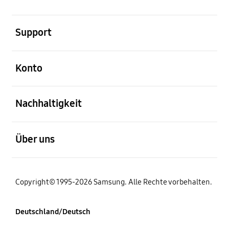
öffnen
Support
öffnen
Konto
öffnen
Nachhaltigkeit
öffnen
Über uns
Copyright© 1995-2026 Samsung. Alle Rechte vorbehalten.
Deutschland/Deutsch