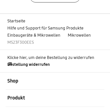
Startseite
Hilfe und Support für Samsung Produkte
Einbaugeräte & Mikrowellen
Mikrowellen
MS23F300EES
Klicke hier, um deine Bestellung zu widerrufen
Bestellung widerrufen
öffnen
Footer Navigation
Shop
öffnen
Produkt
öffnen