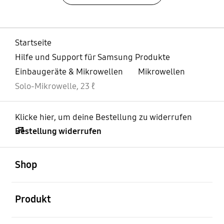
Startseite
Hilfe und Support für Samsung Produkte
Einbaugeräte & Mikrowellen
Mikrowellen
Solo-Mikrowelle, 23 ℓ
Klicke hier, um deine Bestellung zu widerrufen
Bestellung widerrufen
öffnen
Footer Navigation
Shop
öffnen
Produkt
öffnen