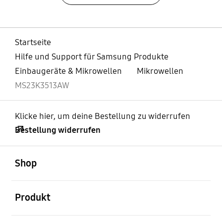
Startseite
Hilfe und Support für Samsung Produkte
Einbaugeräte & Mikrowellen
Mikrowellen
MS23K3513AW
Klicke hier, um deine Bestellung zu widerrufen
Bestellung widerrufen
öffnen
Footer Navigation
Shop
öffnen
Produkt
öffnen