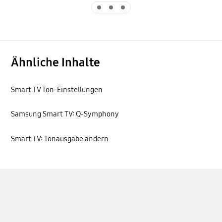
Indicator 1
Indicator 2
Indicator 3
Ähnliche Inhalte
Smart TV Ton-Einstellungen
Samsung Smart TV: Q-Symphony
Smart TV: Tonausgabe ändern