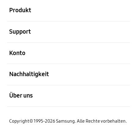
Produkt
öffnen
Support
öffnen
Konto
öffnen
Nachhaltigkeit
öffnen
Über uns
Copyright© 1995-2026 Samsung. Alle Rechte vorbehalten.