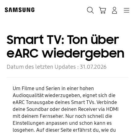
Skip
Skip
to
to
Suchen
Warenkorb
Anmelden
Navigation
content
accessibility
help
Smart TV: Ton über
eARC wiedergeben
Datum des letzten Updates :
31.07.2026
Um Filme und Serien in einer hohen
Audioqualität wiederzugeben, eignet sich die
eARC Tonausgabe deines Smart TVs. Verbinde
deine Soundbar oder deinen Receiver via HDMI
mit deinem Fernseher. Nur noch schnell die
Einstellungen anpassen und schon kann es
losgehen. Auf dieser Seite erfährst du, wie du