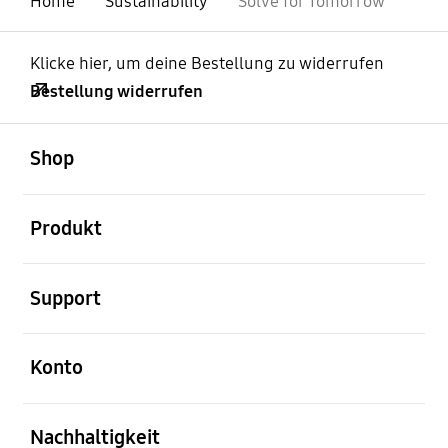
Home
Sustainability
Solve for Tomorrow
Klicke hier, um deine Bestellung zu widerrufen
Bestellung widerrufen
öffnen
Footer Navigation
Shop
öffnen
Produkt
öffnen
Support
öffnen
Konto
öffnen
Nachhaltigkeit