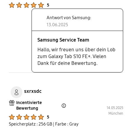
Skizzen – ideal für Kreative,
Product Ratings :
5
besonders mit Apps wie Samsung
Notes oder Clip Studio Paint. Die
Antwort von Samsung:
Akkulaufzeit liegt bei 15–18
13.06.2025
Stunden, was im Alltag mehr als
ausreicht. Dank Schnellladen ist
Samsung Service Team
das Tablet auch schnell wieder
einsatzbereit.
Hallo, wir freuen uns über dein Lob
zum Galaxy Tab S10 FE+. Vielen
Dank für deine Bewertung.
sxrxsdc
Incentivierte
Bewertung
14.05.2025
Open Tooltip Layer
München
Product Ratings :
5
Speicherplatz : 256 GB
| Farbe : Gray