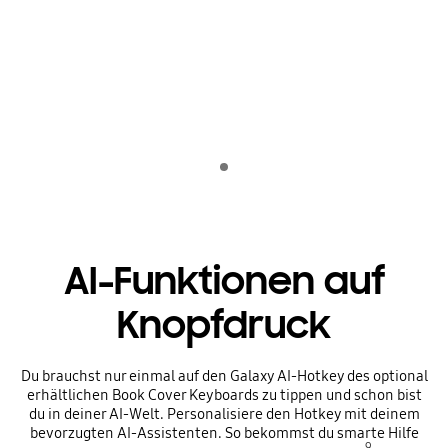
Playing video
Indicator 1
AI-Funktionen auf
Knopfdruck
Du brauchst nur einmal auf den Galaxy AI-Hotkey des optional
erhältlichen Book Cover Keyboards zu tippen und schon bist
du in deiner AI-Welt. Personalisiere den Hotkey mit deinem
bevorzugten AI-Assistenten. So bekommst du smarte Hilfe
9