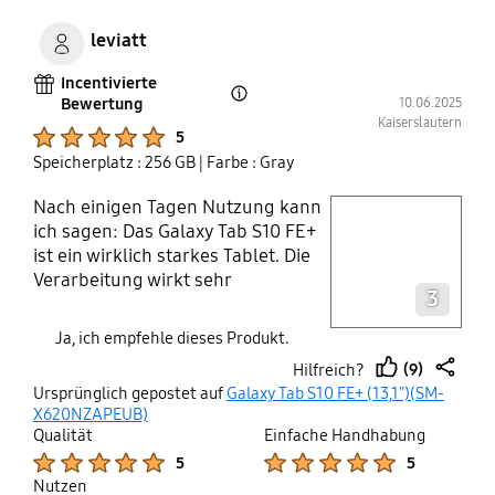
leviatt
Incentivierte
Bewertung
10.06.2025
Open Tooltip Layer
Kaiserslautern
Product Ratings :
5
Speicherplatz : 256 GB
| Farbe : Gray
Nach einigen Tagen Nutzung kann
play video
ich sagen: Das Galaxy Tab S10 FE+
ist ein wirklich starkes Tablet. Die
Layer popup open
Verarbeitung wirkt sehr
3
hochwertig, es liegt angenehm in
der Hand und das 13,1-Zoll-Display
Ja, ich empfehle dieses Produkt.
überzeugt mit brillanten Farben
(9)
Hilfreich?
und starken Kontrasten – perfekt
thumb
share
Ursprünglich gepostet auf
Galaxy Tab S10 FE+ (13,1")(SM-
für Medienkonsum, Zeichnen oder
up
X620NZAPEUB)
Surfen. Der mitgelieferte S Pen
Qualität
Einfache Handhabung
reagiert präzise und eignet sich
Product Ratings :
Product Ratings :
5
5
hervorragend für Notizen und
Nutzen