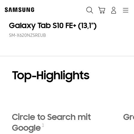
Skip
Skip
to
to
Suchen
Warenkorb
Anmelden
Navigation
content
accessibility
help
Galaxy Tab S10 FE+ (13,1")
SM-X620NZSREUB
Top-Highlights
Circle to Search mit
Gr
1
Google