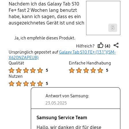
Nachdem ich das Galaxy Tab S10
play video
Fe+ fast 2 Wochen lang benutzt
habe, kann ich sagen, dass es ein
Layer popup open
ausgezeichnetes Gerät ist und sich
5
an verschiedene Bedürfnisse und
Aufgaben anpasst. Die neuen
Ja, ich empfehle dieses Produkt.
Funktionen der künstlichen
(4)
Hilfreich?
Intelligenz ermöglichen eine
thumb
share
Ursprünglich gepostet auf
Galaxy Tab S10 FE+ (13,1")(SM-
schnellere Fotobearbeitung, ohne
up
X620NZAPEUB)
dass man eine zusätzliche App
Qualität
Einfache Handhabung
benötigt, um Objekte zu entfernen
Product Ratings :
Product Ratings :
5
5
und Bilder zu retuschieren.
Nutzen
Darüber hinaus ermöglichen diese
Product Ratings :
5
Funktionen eine schnellere Suche
durch das Ausschneiden
Antwort von Samsung:
bestimmter Teile des Bildschirms,
23.05.2025
was normalerweise von Google
Lens übernommen wurde. Auf der
Samsung Service Team
anderen Seite ist die Akkulaufzeit
des Geräts erwähnenswert wert
Hallo, wir danken dir für diese