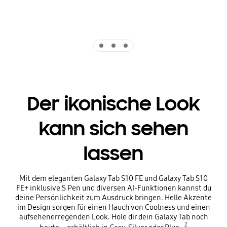
Indicator 1
Indicator 2
Indicator 3
Der ikonische Look
kann sich sehen
lassen
Mit dem eleganten Galaxy Tab S10 FE und Galaxy Tab S10
FE+ inklusive S Pen und diversen AI-Funktionen kannst du
deine Persönlichkeit zum Ausdruck bringen. Helle Akzente
im Design sorgen für einen Hauch von Coolness und einen
aufsehenerregenden Look. Hole dir dein Galaxy Tab noch
2