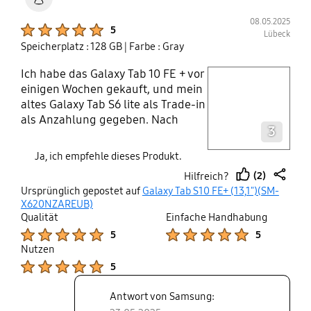
08.05.2025
Product Ratings :
5
Lübeck
Speicherplatz : 128 GB
| Farbe : Gray
Ich habe das Galaxy Tab 10 FE + vor
play video
einigen Wochen gekauft, und mein
altes Galaxy Tab S6 lite als Trade-in
Layer popup open
als Anzahlung gegeben. Nach
3
einigen Wochen des Tests muss ich
sagen, dass sich dieses Upgrade
Ja, ich empfehle dieses Produkt.
eindeutig gelohnt hat. Nicht nur ist
(2)
Hilfreich?
der Bildschirm deutlich größer als
thumb
share
Ursprünglich gepostet auf
Galaxy Tab S10 FE+ (13,1")(SM-
bei meinem vorherigen Gerät, auch
up
X620NZAREUB)
die Verarbeitung des Tablets
Qualität
Einfache Handhabung
insgesamt sowie die Software sind
Product Ratings :
Product Ratings :
5
5
auf dem neuesten Stand der
Nutzen
Technik, natürlich auch mit der
Product Ratings :
5
neuesten Firmware. Alles in allem
perfekt für meinen Gebrauch als
Antwort von Samsung:
Student. Der Preis war auch völlig