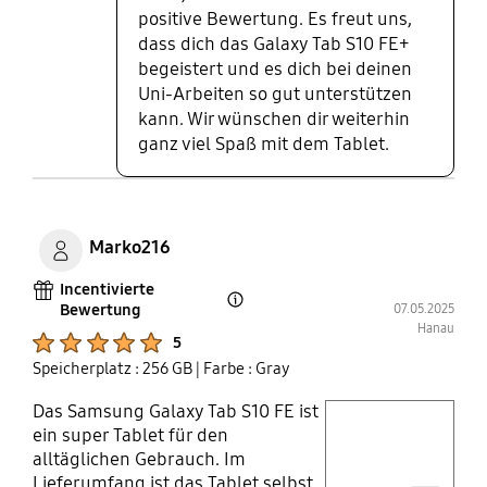
und sollten besonders
positive Bewertung. Es freut uns,
hervorgehoben werden. In den 2
dass dich das Galaxy Tab S10 FE+
Wochen musste ich das Gerät nur
begeistert und es dich bei deinen
etwa 2-mal aufladen und der Akku
Uni-Arbeiten so gut unterstützen
hat ausgereicht, um u.a.
kann. Wir wünschen dir weiterhin
Universitätsarbeiten zu erledigen,
ganz viel Spaß mit dem Tablet.
Videos in hoher Qualität anzusehen
und Fotos zu bearbeiten. Ich kann
also sagen, dass die Leistung
unglaublich ist. Bei den
technischen Daten des Tablets
Marko216
gefallen mir die Schärfe des
Incentivierte
Bildschirms und das Soundsystem,
Bewertung
07.05.2025
Open Tooltip Layer
das integriert ist. Im Gegensatz zu
Hanau
Product Ratings :
meinem alten Gerät hat dieses
5
Tablet Lautsprecher auf beiden
Speicherplatz : 256 GB
| Farbe : Gray
Seiten, was den Klang beim
Das Samsung Galaxy Tab S10 FE ist
Ansehen von Videos, Serien oder
play video
ein super Tablet für den
Filmen erleichtert und verbessert.
alltäglichen Gebrauch. Im
Deshalb kann ich im Moment
Layer popup open
Lieferumfang ist das Tablet selbst,
sagen, dass ich mit diesem Gerät