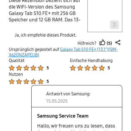
Diese Rezension bezieht sich auf
die WiFi-Version des Samsung
Galaxy Tab S10 FE+ mit 256 GB
Layer popup open
Speicher und 12 GB RAM. Das 13-
3
Zoll-Display dieses Tablets liefert
eine ansprechende Größe für
Ja, ich empfehle dieses Produkt.
verschiedenste Anwendungen, von
(5)
Hilfreich?
der Mitschrift in Vorlesungen über
thumb
share
Ursprünglich gepostet auf
Galaxy Tab S10 FE+ (13,1")(SM-
Streaming bis hin zum Cloud
up
X620NZAPEUB)
Gaming. Die hohe Auflösung in
Qualität
Einfache Handhabung
Kombination mit dem IPS-Panel
Product Ratings :
Product Ratings :
5
5
resultiert in einer guten
Nutzen
Farbwiedergabe und
Product Ratings :
5
ausreichender Helligkeit, selbst bei
Tageslicht. In Sachen Leistung
Antwort von Samsung:
reicht das Tablet für alltägliche
15.05.2025
Aufgaben vollkommen aus:
Notizen anfertigen, im Web surfen,
Samsung Service Team
gelegentliches Gaming und
Programmieren in einer Linux-VM
Hallo, wir freuen uns zu lesen, dass
laufen flüssig. Bei letzterem