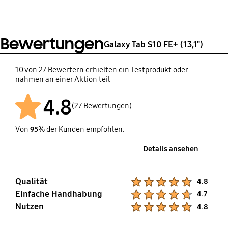
0,02 ≤ < 0,1
SmartThings
Bewertungen
Unterstützung
Galaxy Tab S10 FE+ (13,1")
Ja
10 von 27 Bewertern erhielten ein Testprodukt oder
nahmen an einer Aktion teil
4.8
(27 Bewertungen)
Von
95
% der Kunden empfohlen.
Details ansehen
Qualität
Product Ratings :
4.8
Einfache Handhabung
Product Ratings :
4.7
Nutzen
Product Ratings :
4.8