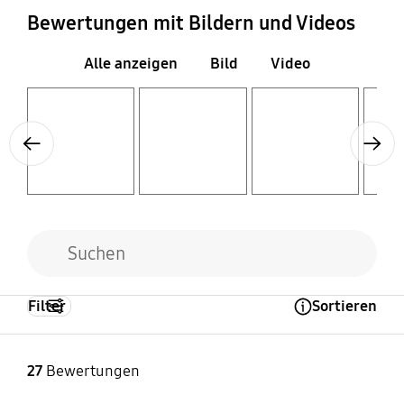
Bewertungen mit Bildern und Videos
Alle anzeigen
Bild
Video
Layer popup open
Layer popup open
Layer popup open
Layer popup open
Previous
Next
Filter
Sortieren
Open Tooltip Layer
27
Bewertungen