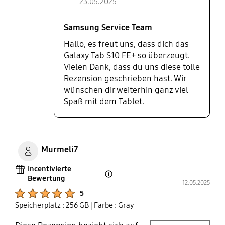
23.05.2025
in Ordnung, vor allem da ich
kostenlos eine Tastatur und einen
Samsung Service Team
Supercharger erhalten habe. Die AI
Funktionen sind auch sehr
Hallo, es freut uns, dass dich das
nützlich, vor allem für schnelle
Galaxy Tab S10 FE+ so überzeugt.
Zusammenfassungen während der
Vielen Dank, dass du uns diese tolle
Vorlesungen. Von mir eine klare
Rezension geschrieben hast. Wir
Kaufempfehlung, insbesondere für
wünschen dir weiterhin ganz viel
Studenten!
Spaß mit dem Tablet.
Murmeli7
Incentivierte
Bewertung
Open Tooltip Layer
12.05.2025
Product Ratings :
5
Speicherplatz : 256 GB
| Farbe : Gray
play video