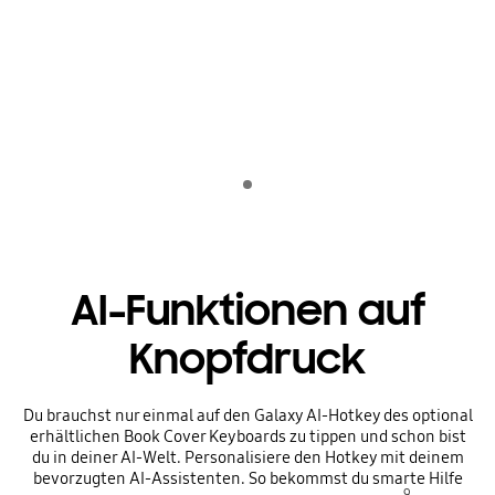
Playing video
Indicator 1
AI-Funktionen auf
Knopfdruck
Du brauchst nur einmal auf den Galaxy AI-Hotkey des optional
erhältlichen Book Cover Keyboards zu tippen und schon bist
du in deiner AI-Welt. Personalisiere den Hotkey mit deinem
bevorzugten AI-Assistenten. So bekommst du smarte Hilfe
9