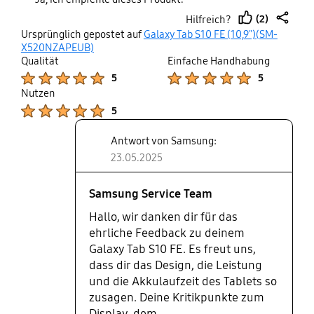
einfach schärfer gemacht. Dafür
(2)
Hilfreich?
bin ich von der Akkulaufzeit total
thumb
share
Ursprünglich gepostet auf
Galaxy Tab S10 FE (10,9")(SM-
begeistert! Ich komme locker zwei
up
X520NZAPEUB)
Tage ohne Aufladen aus, und das,
Qualität
Einfache Handhabung
obwohl ich den Energiesparmodus
Product Ratings :
Product Ratings :
5
5
gar nicht aktiviert hatte und das
Nutzen
Tablet auch regelmäßig genutzt
Product Ratings :
5
habe. Ich vermute mal, das liegt an
der neuen One UI, was echt ein
Antwort von Samsung:
Pluspunkt ist. Die Leistung des
23.05.2025
Tablets ist aber wieder top. Alles
läuft flüssig, ohne jegliche
Samsung Service Team
Ruckler. Egal, ob ich spiele oder
Filme schaue, es gibt nichts zu
Hallo, wir danken dir für das
beanstanden. Bei der technischen
ehrliche Feedback zu deinem
Ausstattung finde ich den
Galaxy Tab S10 FE. Es freut uns,
seitlichen Fingerabdrucksensor im
dass dir das Design, die Leistung
Powerknopf zwar okay, aber er
und die Akkulaufzeit des Tablets so
erkennt meinen Finger nicht immer
zusagen. Deine Kritikpunkte zum
zuverlässig. Da wäre mir ein im
Display, dem