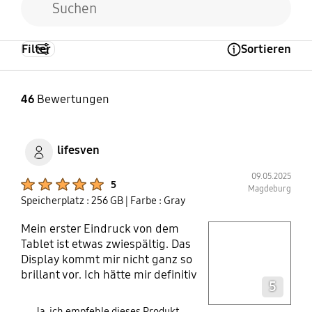
Filter
Sortieren
Open Tooltip Layer
46
Bewertungen
lifesven
09.05.2025
Product Ratings :
5
Magdeburg
Speicherplatz : 256 GB
| Farbe : Gray
Mein erster Eindruck von dem
play video
Tablet ist etwas zwiespältig. Das
Display kommt mir nicht ganz so
Layer popup open
brillant vor. Ich hätte mir definitiv
5
eine höhere Pixeldichte
gewünscht, das hätte das Bild
Ja, ich empfehle dieses Produkt.