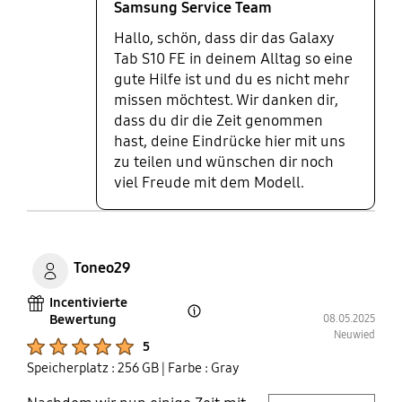
Tablet reagiert schnell, selbst
Samsung Service Team
wenn ich mehrere Apps
Hallo, schön, dass dir das Galaxy
gleichzeitig öffne. Egal ob Lesen,
Tab S10 FE in deinem Alltag so eine
Surfen oder Spielen, alles läuft
gute Hilfe ist und du es nicht mehr
reibungslos. Der Akku hält deutlich
missen möchtest. Wir danken dir,
länger als erwartet, sodass ich es
dass du dir die Zeit genommen
den ganzen Tag nutzen kann, ohne
hast, deine Eindrücke hier mit uns
mir Sorgen ums Aufladen machen
zu teilen und wünschen dir noch
zu müssen. Zusätzlich möchte ich
viel Freude mit dem Modell.
den Samsung Cover Keyboard
hervorheben. Die Einrichtung des
Keyboards war unglaublich einfach
und ich konnte es schnell mit dem
Tablet verbinden. Es ist sehr
Toneo29
praktisch, da ich damit viel
effizienter tippen kann – perfekt
Incentivierte
Bewertung
08.05.2025
Open Tooltip Layer
für das Arbeiten oder Lernen
Neuwied
unterwegs. Die Tasten sind gut
Product Ratings :
5
angeordnet und bieten ein
Speicherplatz : 256 GB
| Farbe : Gray
angenehmes Feedback, was das
Schreiben zu einem echten
play video