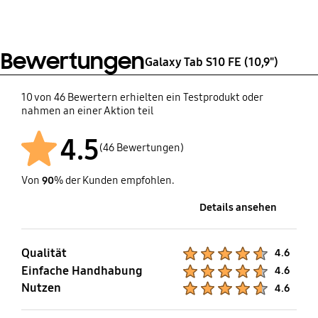
0,02 ≤ < 0,1
SmartThings
Bewertungen
Unterstützung
Galaxy Tab S10 FE (10,9")
Ja
10 von 46 Bewertern erhielten ein Testprodukt oder
nahmen an einer Aktion teil
4.5
(46 Bewertungen)
Von
90
% der Kunden empfohlen.
Details ansehen
Qualität
Product Ratings :
4.6
Einfache Handhabung
Product Ratings :
4.6
Nutzen
Product Ratings :
4.6