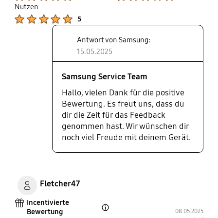
ein zuverlässiger
Nutzen
Fingerabdrucksensor im Power-
Product Ratings :
5
Button, der die Anmeldung einfach
macht. Der AI-Button hilft bei
Antwort von Samsung:
ausnahmslos Anwendungen und
15.05.2025
Apps mit Schnellzugriff auf Gemini
und Bixby, was Arbeiten und auch
Samsung Service Team
Foto-Bearbeitung erheblich
vereinfacht. Mit Android 15 und
Hallo, vielen Dank für die positive
Samsungs aktueller One UI 7-
Bewertung. Es freut uns, dass du
Oberfläche bietet das Tablet
dir die Zeit für das Feedback
zudem ein modernes, auf
genommen hast. Wir wünschen dir
Produktivität und Komfort
noch viel Freude mit deinem Gerät.
ausgelegtes Nutzererlebnis.
Desweiteren findet die Einbindung
in Samsungs Benutzersystem
problemlos - die Einrichtung von
Fletcher47
meinem Galaxy Smartphone aus
lief kinderleicht und meine Galaxy
Incentivierte
Buds sowie Watch waren sofort
Bewertung
08.05.2025
Open Tooltip Layer
verbunden - das Dateien und Fotos