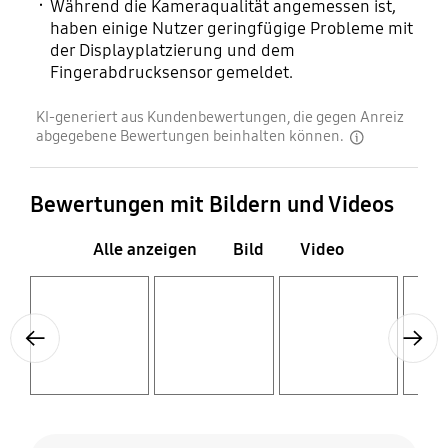
Während die Kameraqualität angemessen ist,
haben einige Nutzer geringfügige Probleme mit
der Displayplatzierung und dem
Fingerabdrucksensor gemeldet.
KI-generiert aus Kundenbewertungen, die gegen Anreiz
abgegebene Bewertungen beinhalten können.
disclaimer
Bewertungen mit Bildern und Videos
Alle anzeigen
Bild
Video
Layer popup open
Layer popup open
Layer popup open
Layer popup open
Previous
Next