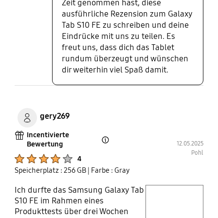
Zeit genommen hast, diese
beeindruckend, das Gerät hat
ausführliche Rezension zum Galaxy
einen 8.000mAh Akku, der je nach
Tab S10 FE zu schreiben und deine
Nutzung 16 Stunden durchhält. Mit
Eindrücke mit uns zu teilen. Es
meinem 45W Netzteil ist das Tablet
freut uns, dass dich das Tablet
schnell wieder einsatzbereit. Der
rundum überzeugt und wünschen
Prozessor bringt eine gute
dir weiterhin viel Spaß damit.
Performance und ausreichen
Power für die Alltäglichen
aufgaben. Durch den MicroSD
Steckplatz lässt die der Speicher
auf bis zu 2Tb Erweitern. Mit der
gery269
Book Cover Tastatur AI Key ist das
Incentivierte
Tablet eine echte Bereicherung.
Bewertung
12.05.2025
Open Tooltip Layer
Die Magnetische Befestigung der
Pohl
Tastatur sowie der Rückseite, mit
Product Ratings :
4
einer S Pen Ausbuchtung ist
Speicherplatz : 256 GB
| Farbe : Gray
absolut durchdacht und hält auch
sehr fest. Gerade die AI-Taste ist
Ich durfte das Samsung Galaxy Tab
play video
eine schnelle Möglichkeit Mit Bixby
S10 FE im Rahmen eines
oder Gemini zu Kommunizieren.
Produkttests über drei Wochen
Layer popup open