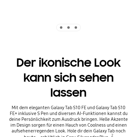
Indicator 1
Indicator 2
Indicator 3
Der ikonische Look
kann sich sehen
lassen
Mit dem eleganten Galaxy Tab S10 FE und Galaxy Tab S10
FE+ inklusive S Pen und diversen AI-Funktionen kannst du
deine Persönlichkeit zum Ausdruck bringen. Helle Akzente
im Design sorgen für einen Hauch von Coolness und einen
aufsehenerregenden Look. Hole dir dein Galaxy Tab noch
2