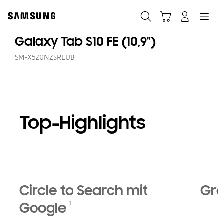
Skip
Skip
to
to
Suchen
Warenkorb
Anmelden
Navigation
content
accessibility
help
Galaxy Tab S10 FE (10,9")
SM-X520NZSREUB
Top-Highlights
Circle to Search mit
Gr
1
Google