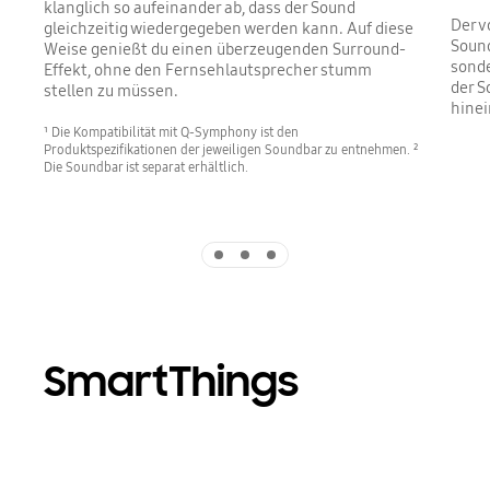
klanglich so aufeinander ab, dass der Sound
Der v
gleichzeitig wiedergegeben werden kann. Auf diese
Sound
Weise genießt du einen überzeugenden Surround-
sonde
Effekt, ohne den Fernsehlautsprecher stumm
der S
stellen zu müssen.
hinei
¹ Die Kompatibilität mit Q-Symphony ist den
Produktspezifikationen der jeweiligen Soundbar zu entnehmen. ²
Die Soundbar ist separat erhältlich.
Indicator 1
Indicator 2
Indicator 3
SmartThings
Playing video