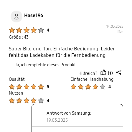
Hase196
14.03.2025
Product Ratings :
4
Iffze
Größe : 43
Super Bild und Ton. Einfache Bedienung. Leider
fehlt das Ladekaben für die Fernbedienung
Ja, ich empfehle dieses Produkt.
(1)
Hilfreich?
thumb
share
Qualität
Einfache Handhabung
up
Product Ratings :
Product Ratings :
5
4
Nutzen
Product Ratings :
4
Antwort von Samsung:
19.03.2025