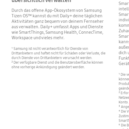
Smart
intel
Durch das offene App-Ökosystem von Samsung
Smar
Tizen OS™ kannst du mit Daily+ deine täglichen
indiv
Aktivitäten ganz bequem von deinem Fernseher
komms
aus verwalten. Daily+ umfasst Apps und Dienste
Zuhau
wie SmartThings, Samsung Health, ConnecTime,
Smar
Workspace und vieles mehr.
kanns
außer
¹ Samsung ist nicht verantwortlich für Dienste von
dich 
Drittanbietern und haftet nicht für Schäden oder Verluste, die
Funkt
durch Dienste von Drittanbietern verursacht werden.
² Der verfügbare Dienst und die Benutzeroberfläche können
Gerät
ohne vorherige Ankündigung geändert werden.
¹ Die 
können
Produk
geände
² Erfo
Netzwe
Konto.
³ Ange
⁴ Die 
Zustim
SmartT
⁵ Die 