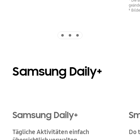
⁴ Die 
geände
⁵ Bilde
Indicator 1
Indicator 2
Indicator 3
Samsung Daily+
Samsung Daily+
Sm
Tägliche Aktivitäten einfach
Do 
übersichtlich verwalten