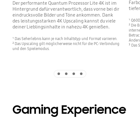
Farbd
Der performante Quantum Prozessor Lite 4K ist im
tiefe
Hintergrund dafür verantwortlich, dass vorne bei dir
eindrucksvolle Bilder und Töne ankommen. Dank
¹ Q60D
des leistungsstarken 4K Upscaling kannst du viele
² Die 
deiner Lieblingsinhalte in nahezu 4K genießen.
intern
Betrac
¹ Das Seherlebnis kann je nach Inhaltstyp und Format variieren.
Änderu
² Das Upscaling gilt möglicherweise nicht für die PC-Verbindung
³ Das 
und den Spielemodus.
Indicator 1
Indicator 2
Indicator 3
Indicator 4
Gaming Experience