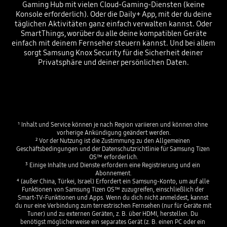
Gaming Hub mit vielen Cloud-Gaming-Diensten (keine
Konsole erforderlich). Oder die Daily+ App, mit der du deine
täglichen Aktivitäten ganz einfach verwalten kannst. Oder
SmartThings, worüber du alle deine kompatiblen Geräte
einfach mit deinem Fernseher steuern kannst. Und bei allem
sorgt Samsung Knox Security für die Sicherheit deiner
Privatsphäre und deiner persönlichen Daten.
¹ Inhalt und Service können je nach Region variieren und können ohne 
vorherige Ankündigung geändert werden.

² Vor der Nutzung ist die Zustimmung zu den Allgemeinen 
Geschäftsbedingungen und der Datenschutzrichtlinie für Samsung Tizen 
OS™ erforderlich.

³ Einige Inhalte und Dienste erfordern eine Registrierung und ein 
Abonnement.

⁴ (außer China, Türkei, Israel) Erfordert ein Samsung-Konto, um auf alle 
Funktionen von Samsung Tizen OS™ zuzugreifen, einschließlich der 
Smart-TV-Funktionen und Apps. Wenn du dich nicht anmeldest, kannst 
du nur eine Verbindung zum terrestrischen Fernsehen (nur für Geräte mit 
Tuner) und zu externen Geräten, z. B. über HDMI, herstellen. Du 
benötigst möglicherweise ein separates Gerät (z. B. einen PC oder ein 