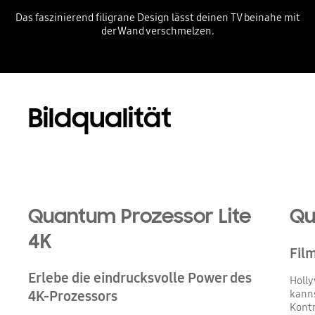
Das faszinierend filigrane Design lässt deinen TV beinahe mit
der Wand verschmelzen.
Playing video
Bildqualität
Quantum Prozessor Lite
Qu
4K
Film
Erlebe die eindrucksvolle Power des
Holl
kanns
4K-Prozessors
Kont