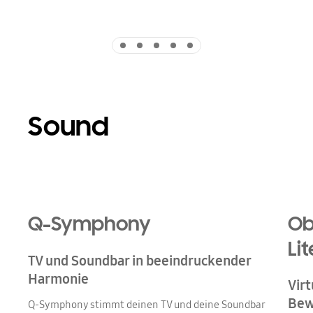
Indicator 1
Indicator 2
Indicator 3
Indicator 4
Indicator 5
Sound
Playing video
Q-Symphony
Ob
Lit
TV und Soundbar in beeindruckender
Harmonie
Virt
Bew
Q-Symphony stimmt deinen TV und deine Soundbar