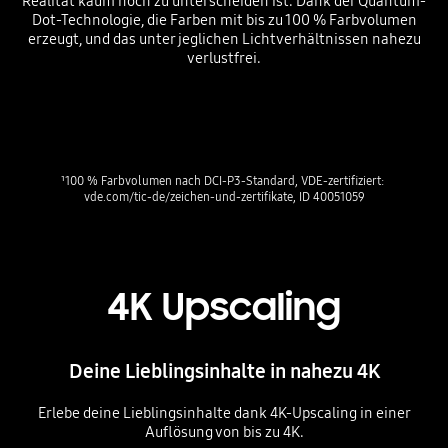
Realität kaum noch zu unterscheiden ist. Dank der Quantum-
Dot-Technologie, die Farben mit bis zu 100 % Farbvolumen
erzeugt, und das unter jeglichen Lichtverhältnissen nahezu
verlustfrei.
Playing video
¹100 % Farbvolumen nach DCI-P3-Standard, VDE-zertifiziert: 
vde.com/tic-de/zeichen-und-zertifikate, ID 40051059
4K Upscaling
Deine Lieblingsinhalte in nahezu 4K
Erlebe deine Lieblingsinhalte dank 4K-Upscaling in einer
Auflösung von bis zu 4K.
Playing video