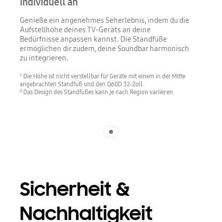
individuell an
Genieße ein angenehmes Seherlebnis, indem du die
Aufstellhöhe deines TV-Geräts an deine
Bedürfnisse anpassen kannst. Die Standfüße
ermöglichen dir zudem, deine Soundbar harmonisch
zu integrieren.
¹ Die Höhe ist nicht verstellbar für Geräte mit einem in der Mitte
angebrachten Standfuß und den Q60D 32-Zoll.
² Das Design des Standfußes kann je nach Region variieren.
Indicator 1
Sicherheit &
Nachhaltigkeit