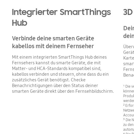
Integrierter SmartThings
3D
Hub
Dein
dei
Verbinde deine smarten Geräte
kabellos mit deinem Fernseher
Überw
Gerät
Mit einem integrierten SmartThings Hub deines
Karte
Fernsehers kannst du smarte Geräte, die mit
smart
Matter- und HCA-Standards kompatibel sind,
Ferns
kabellos verbinden und steuern, ohne dass du ein
Bena
zusätzliches Gerät benötigst. Checke
Benachrichtigungen über den Status deiner
¹ Die 
smarten Geräte direkt über den Fernsehbildschirm.
können
Produk
werde
² Erfo
Netzw
Accoun
³ Die 
zu den
automa