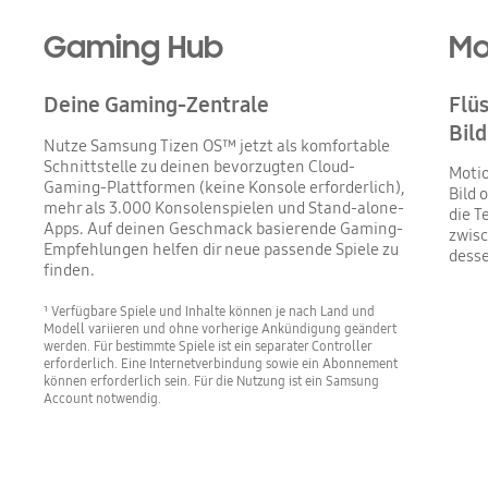
Gaming Hub
Mo
Deine Gaming-Zentrale
Flü
Bild
Nutze Samsung Tizen OS™ jetzt als komfortable
Schnittstelle zu deinen bevorzugten Cloud-
Motio
Gaming-Plattformen (keine Konsole erforderlich),
Bild 
mehr als 3.000 Konsolenspielen und Stand-alone-
die T
Apps. Auf deinen Geschmack basierende Gaming-
zwis
Empfehlungen helfen dir neue passende Spiele zu
desse
finden.​
¹ Verfügbare Spiele und Inhalte können je nach Land und
Modell variieren und ohne vorherige Ankündigung geändert
werden. Für bestimmte Spiele ist ein separater Controller
erforderlich. Eine Internetverbindung sowie ein Abonnement
können erforderlich sein. Für die Nutzung ist ein Samsung
Account notwendig.