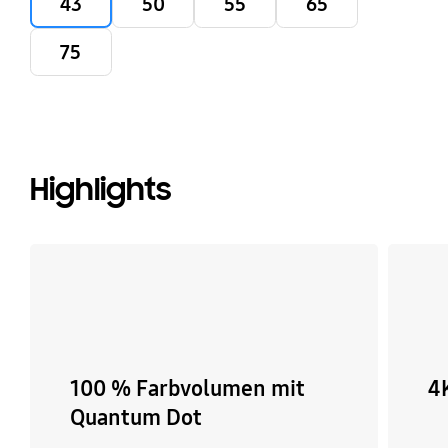
43
50
55
65
75
Highlights
100 % Farbvolumen mit
4
Quantum Dot