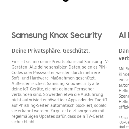
Samsung Knox Security
AI
Deine Privatsphäre. Geschützt.
Dank
ver
Eins ist sicher: deine Privatsphäre auf Samsung TV-
Geräten. Alle deine sensiblen Daten, seien es PIN-
Mit S
Codes oder Passwörter, werden durch mehrere
Kinde
Soft- und Hardware-Maßnahmen geschützt.
einsc
Außerdem sichert Samsung Knox Security alle
autom
deine IoT-Geräte, die mit deinem Fernseher
Helli
verbunden sind. So werden etwa die Ausführung
Szene
nicht autorisierter bösartiger Apps oder der Zugriff
Helli
auf Phishing-Seiten automatisch blockiert, sobald
effiz
sie erkannt werden. Zu guter Letzt sorgen wir mit
regelmäßigen Updates dafür, dass dein TV-Gerät
¹ Smar
sicher bleibt.
iOS-Ge
sind e