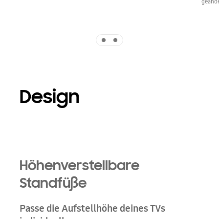
geände
Indicator 1
Indicator 2
Design
Playing video
Höhenverstellbare
Standfüße
Passe die Aufstellhöhe deines TVs