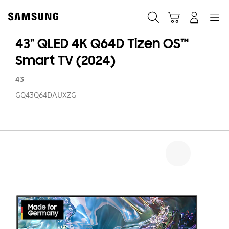
Skip
Skip
to
to
Suchen
Warenkorb
Anmelden
Navigation
content
accessibility
help
43" QLED 4K Q64D Tizen OS™
Smart TV (2024)
43
GQ43Q64DAUXZG
43
Q
4
Q
Ti