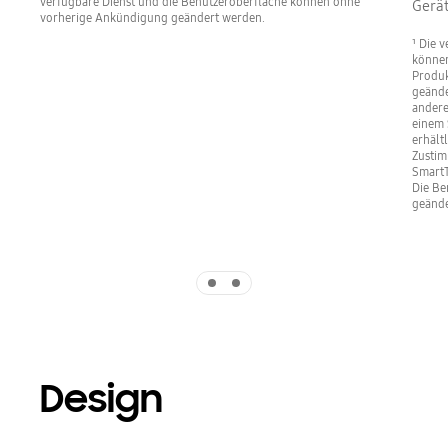
verfügbare Dienst und die Benutzeroberfläche können ohne
Gerät
vorherige Ankündigung geändert werden.
¹ Die 
können
Produk
geände
andere
einem 
erhält
Zustim
SmartT
Die Be
geände
Indicator 1
Indicator 2
Design
Playing video