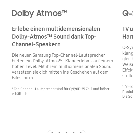
Dolby Atmos™
Q-
Erlebe einen multidemensionalen
TV 
Dolby-Atmos™ Sound dank Top-
Har
Channel-Speakern
Q-Sy
klang
Die neuen Samsung Top-Channel-Lautsprecher
gleic
bieten ein Dolby-Atmos™ -Klangerlebnis auf einem
Weise
hohen Level. Mit ihrem multidimensionalen Sound
Effek
versetzen sie dich mitten ins Geschehen auf dem
stell
Bildschirm.
¹ Die 
¹ Top Channel-Lautsprecher sind für QN90D 55 Zoll und höher
Produk
erhältlich.
Die So
Indicator 1
Indicator 2
Indicator 3
Indicator 4
Indicator 5