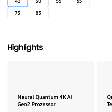
43
50
55
65
75
85
Highlights
Neural Quantum 4K AI
Q
Gen2 Prozessor
T