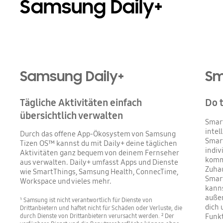
Samsung Daily+
Samsung Daily+
Sm
Tägliche Aktivitäten einfach
Do 
übersichtlich verwalten
Smart
intel
Durch das offene App-Ökosystem von Samsung
Smar
Tizen OS™ kannst du mit Daily+ deine täglichen
indiv
Aktivitäten ganz bequem von deinem Fernseher
komms
aus verwalten. Daily+ umfasst Apps und Dienste
Zuhau
wie SmartThings, Samsung Health, ConnecTime,
Smar
Workspace und vieles mehr.
kanns
außer
¹ Samsung ist nicht verantwortlich für Dienste von
dich 
Drittanbietern und haftet nicht für Schäden oder Verluste, die
Funkt
durch Dienste von Drittanbietern verursacht werden. ² Der