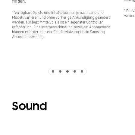
finden.
¹ Die 
¹ Verfügbare Spiele und Inhalte können je nach Land und
variier
Modell variieren und ohne vorherige Ankündigung geändert
werden. Für bestimmte Spiele ist ein separater Controller
erforderlich. Eine Internetverbindung sowie ein Abonnement
können erforderlich sein. Für die Nutzung ist ein Samsung
Account notwendig.
Indicator 1
Indicator 2
Indicator 3
Indicator 4
Indicator 5
Sound
Playing video