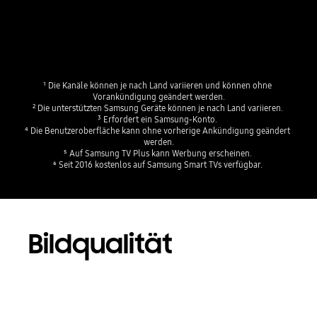
¹ Die Kanäle können je nach Land variieren und können ohne 
Vorankündigung geändert werden.​
² Die unterstützten Samsung Geräte können je nach Land variieren. ​​
³ Erfordert ein Samsung-Konto. ​​
⁴ Die Benutzeroberfläche kann ohne vorherige Ankündigung geändert 
werden.​​
⁵ Auf Samsung TV Plus kann Werbung erscheinen. ​​
⁶ Seit 2016 kostenlos auf Samsung Smart TVs verfügbar. 
Bildqualität
Playing video