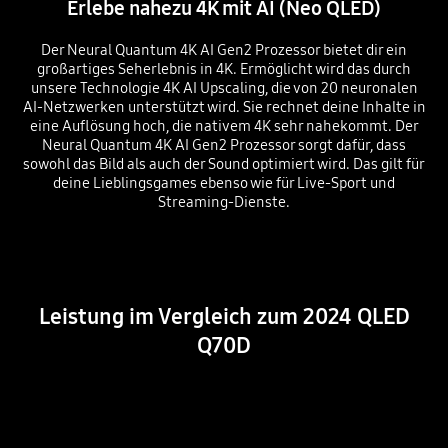
Erlebe nahezu 4K mit AI (Neo QLED)
Der Neural Quantum 4K AI Gen2 Prozessor bietet dir ein
großartiges Seherlebnis in 4K. Ermöglicht wird das durch
unsere Technologie 4K AI Upscaling, die von 20 neuronalen
AI-Netzwerken unterstützt wird. Sie rechnet deine Inhalte in
eine Auflösung hoch, die nativem 4K sehr nahekommt. Der
Neural Quantum 4K AI Gen2 Prozessor sorgt dafür, dass
sowohl das Bild als auch der Sound optimiert wird. Das gilt für
deine Lieblingsgames ebenso wie für Live-Sport und
Streaming-Dienste.
Playing video
Leistung im Vergleich zum 2024 QLED
Q70D