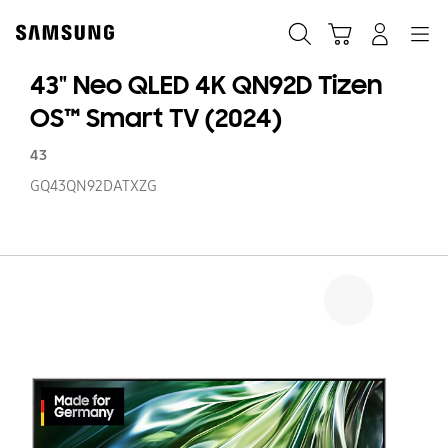
Skip
Skip
to
to
Suchen
Warenkorb
Anmelden
Navigation
content
accessibility
help
43" Neo QLED 4K QN92D Tizen
OS™ Smart TV (2024)
43
GQ43QN92DATXZG
43
N
Q
4
Q