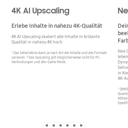
4K AI Upscaling
Ne
Erlebe Inhalte in nahezu 4K-Qualität
Dein
bee
4K AI Upscaling skaliert alle Inhalte in brillante
Far
Qualität in nahezu 4K hoch.
Neo Q
¹ Das Seherlebnis kann je nach Art der Inhalte und des Formats
leben
variieren. ² Das Upscaling gilt möglicherweise nicht für PC-
Dyna
Verbindungen und den Game Mode.
Sehve
in Ko
4K-Au
¹ QN90
Quantu
Abhäng
Spezif
Indicator 1
Indicator 2
Indicator 3
Indicator 4
Indicator 5
Indicator 6