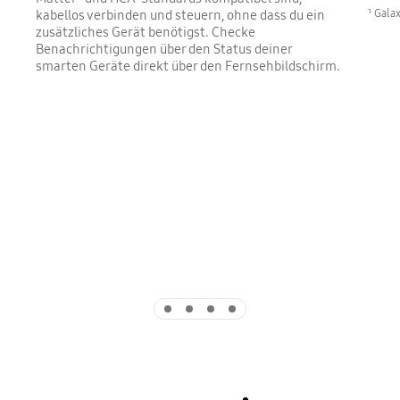
¹ Gala
kabellos verbinden und steuern, ohne dass du ein
zusätzliches Gerät benötigst. Checke
Benachrichtigungen über den Status deiner
smarten Geräte direkt über den Fernsehbildschirm.
Indicator 1
Indicator 2
Indicator 3
Indicator 4