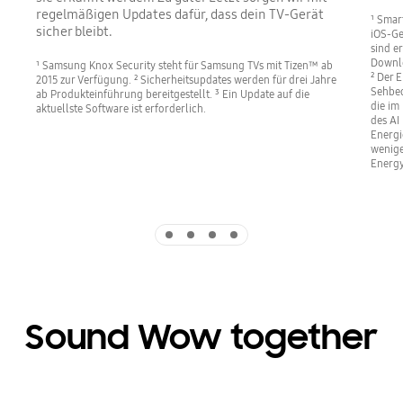
regelmäßigen Updates dafür, dass dein TV-Gerät
¹ Smar
sicher bleibt.
iOS-Ge
sind e
Downlo
¹ Samsung Knox Security steht für Samsung TVs mit Tizen™ ab
² Der 
2015 zur Verfügung. ² Sicherheitsupdates werden für drei Jahre
Sehbed
ab Produkteinführung bereitgestellt. ³ Ein Update auf die
die im
aktuellste Software ist erforderlich.
des AI
Energi
wenige
Energy
Indicator 1
Indicator 2
Indicator 3
Indicator 4
Sound Wow together