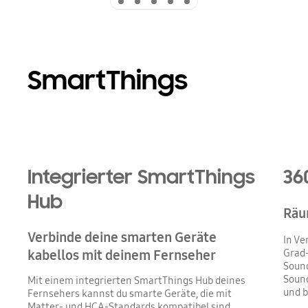
SmartThings
Playing video
Integrierter SmartThings
36
Hub
Räu
Verbinde deine smarten Geräte
In Ve
Grad-
kabellos mit deinem Fernseher
Sound
Sound
Mit einem integrierten SmartThings Hub deines
und b
Fernsehers kannst du smarte Geräte, die mit
Matter- und HCA-Standards kompatibel sind,