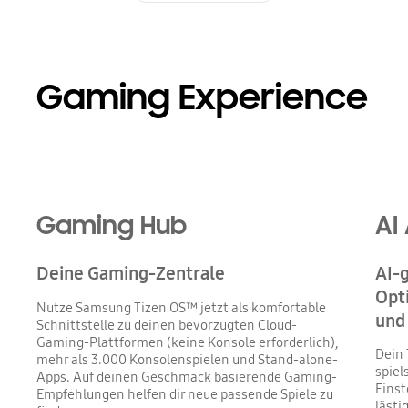
Gaming Experience
Gaming Hub
AI
Deine Gaming-Zentrale
AI-
Opti
Nutze Samsung Tizen OS™ jetzt als komfortable
und
Schnittstelle zu deinen bevorzugten Cloud-
Gaming-Plattformen (keine Konsole erforderlich),
Dein 
mehr als 3.000 Konsolenspielen und Stand-alone-
spiel
Apps. Auf deinen Geschmack basierende Gaming-
Einst
Empfehlungen helfen dir neue passende Spiele zu
lästi