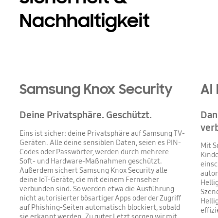
Nachhaltigkeit
Samsung Knox Security
AI
Deine Privatsphäre. Geschützt.
Dank
ver
Eins ist sicher: deine Privatsphäre auf Samsung TV-
Geräten. Alle deine sensiblen Daten, seien es PIN-
Mit S
Codes oder Passwörter, werden durch mehrere
Kinde
Soft- und Hardware-Maßnahmen geschützt.
einsc
Außerdem sichert Samsung Knox Security alle
autom
deine IoT-Geräte, die mit deinem Fernseher
Helli
verbunden sind. So werden etwa die Ausführung
Szene
nicht autorisierter bösartiger Apps oder der Zugriff
Helli
auf Phishing-Seiten automatisch blockiert, sobald
effiz
sie erkannt werden. Zu guter Letzt sorgen wir mit