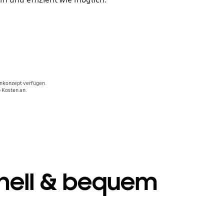
enkonzept verfügen.
p Kosten an.
nell & bequem