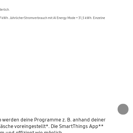
erlich.
kWh. Jährlicher Stromverbrauch mit AI Energy Mode = 31,5 kWh. Einzelne
So werden deine Programme z. B. anhand deiner
sche voreingestellt*. Die SmartThings App**
m und effizient wie möglich.