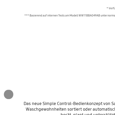
* Verf
*** Basierend auf internen Tests am Modell WW11BBA049AB unter normale
Das neue Simple Control-Bedienkonzept von Sa
Waschgewohnheiten sortiert oder automatisc
berät, plant und unterstütz