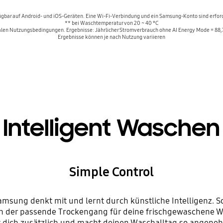
ügbar auf Android- und iOS-Geräten. Eine Wi-Fi-Verbindung und ein Samsung-Konto sind erford
** bei Waschtemperatur von 20 ~ 40 °C
n Nutzungsbedingungen. Ergebnisse: Jährlicher Stromverbrauch ohne AI Energy Mode = 88,7 
Ergebnisse können je nach Nutzung variieren
Intelligent Waschen
Simple Control
msung denkt mit und lernt durch künstliche Intelligenz. 
h der passende Trockengang für deine frischgewaschene Wä
t dich zusätzlich und macht deinen Waschalltag so angeneh