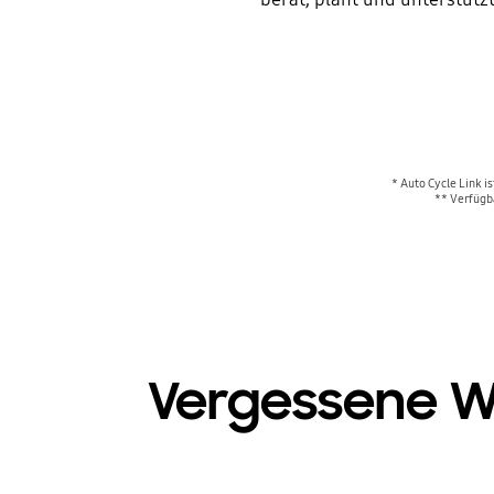
* Auto Cycle Link 
** Verfügba
Vergessene W