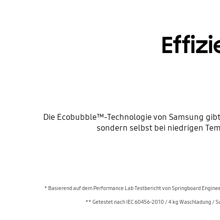
Effiz
Die Ecobubble™-Technologie von Samsung gibt 
sondern selbst bei niedrigen Te
* Basierend auf dem Performance Lab Testbericht von Springboard Enginee
** Getestet nach IEC 60456-2010 / 4 kg Waschladung / 