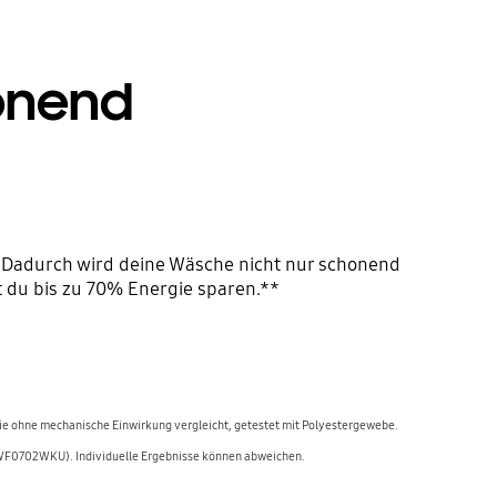
honend
 Dadurch wird deine Wäsche nicht nur schonend
 du bis zu 70% Energie sparen.**
ie ohne mechanische Einwirkung vergleicht, getestet mit Polyestergewebe.
(WF0702WKU). Individuelle Ergebnisse können abweichen.