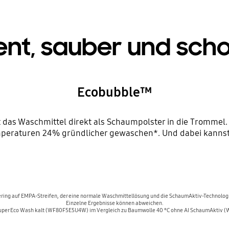
ient, sauber und sc
Ecobubble™
das Waschmittel direkt als Schaumpolster in die Trommel.
mperaturen 24% gründlicher gewaschen*. Und dabei kannst
ring auf EMPA-Streifen, der eine normale Waschmittellösung und die SchaumAktiv-Technolog
Einzelne Ergebnisse können abweichen.
Super Eco Wash kalt (WF80F5E5U4W) im Vergleich zu Baumwolle 40 °C ohne AI SchaumAktiv 