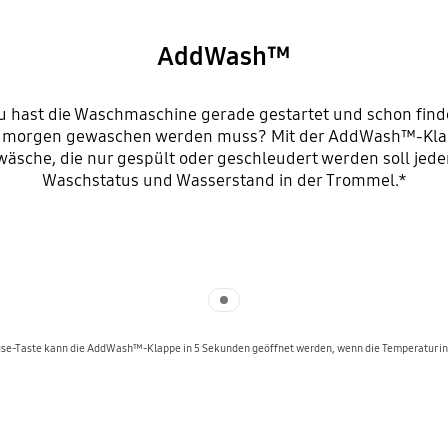
AddWash™
hast die Waschmaschine gerade gestartet und schon finde
 für morgen gewaschen werden muss? Mit der AddWash™-Kla
äsche, die nur gespült oder geschleudert werden soll je
Waschstatus und Wasserstand in der Trommel.*
Indicator 1
use-Taste kann die AddWash™-Klappe in 5 Sekunden geöffnet werden, wenn die Temperatur in d