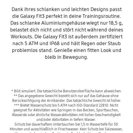
Dank ihres schlanken und leichten Designs passt
die Galaxy Fit3 perfekt in deine Trainingsroutine.
Das schlanke Aluminiumgehäuse wiegt nur 18,5 g,
belastet dich nicht und stört nicht während deines
Workouts. Die Galaxy Fit3 ist außerdem zertifiziert
nach 5 ATM und IP68 und hält Regen oder Staub
problemlos stand. Genieße einen fitten Look und
bleib in Bewegung.
* Bild simuliert. Die tatsächliche Benutzeroberfläche kann abweichen.
** Das angegebene Gewicht bezieht sich nur auf das Gehäuse ohne 
Berücksichtigung der Armbänder. Das tatsächliche Gewicht ist höher.
*** Bietet Wasserschutz bis 5 ATM nach ISO-Standard 22810. Nicht 
geeignet für Aktivitäten wie Springen in das Becken, Sporttauchen, 
Wasserski oder ähnliche Wasseraktivitäten mit hoher Geschwindigkeit 
und/oder Aktivitäten in tiefem Wasser. 
Schutz bei dauerhaftem Untertauchen bei 1,5 m Wassertiefe für 30 
Minuten und ausschließlich in Frischwasser. Kein Schutz bei Salzwasser, 