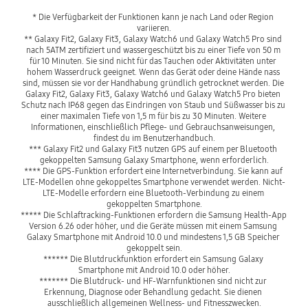
* Die Verfügbarkeit der Funktionen kann je nach Land oder Region 
variieren.
** Galaxy Fit2, Galaxy Fit3, Galaxy Watch6 und Galaxy Watch5 Pro sind 
nach 5ATM zertifiziert und wassergeschützt bis zu einer Tiefe von 50 m 
für 10 Minuten. Sie sind nicht für das Tauchen oder Aktivitäten unter 
hohem Wasserdruck geeignet. Wenn das Gerät oder deine Hände nass 
sind, müssen sie vor der Handhabung gründlich getrocknet werden. Die 
Galaxy Fit2, Galaxy Fit3, Galaxy Watch6 und Galaxy Watch5 Pro bieten 
Schutz nach IP68 gegen das Eindringen von Staub und Süßwasser bis zu 
einer maximalen Tiefe von 1,5 m für bis zu 30 Minuten. Weitere 
Informationen, einschließlich Pflege- und Gebrauchsanweisungen, 
findest du im Benutzerhandbuch.
*** Galaxy Fit2 und Galaxy Fit3 nutzen GPS auf einem per Bluetooth 
gekoppelten Samsung Galaxy Smartphone, wenn erforderlich.
**** Die GPS-Funktion erfordert eine Internetverbindung. Sie kann auf 
LTE-Modellen ohne gekoppeltes Smartphone verwendet werden. Nicht-
LTE-Modelle erfordern eine Bluetooth-Verbindung zu einem 
gekoppelten Smartphone.
***** Die Schlaftracking-Funktionen erfordern die Samsung Health-App 
Version 6.26 oder höher, und die Geräte müssen mit einem Samsung 
Galaxy Smartphone mit Android 10.0 und mindestens 1,5 GB Speicher 
gekoppelt sein.
****** Die Blutdruckfunktion erfordert ein Samsung Galaxy 
Smartphone mit Android 10.0 oder höher.
******* Die Blutdruck- und HF-Warnfunktionen sind nicht zur 
Erkennung, Diagnose oder Behandlung gedacht. Sie dienen 
ausschließlich allgemeinen Wellness- und Fitnesszwecken.