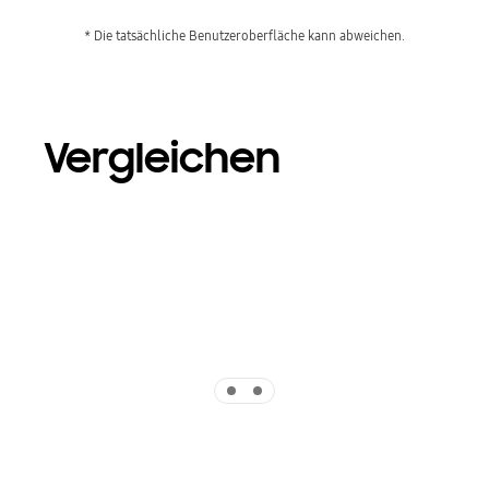
* Die tatsächliche Benutzeroberfläche kann abweichen.
Vergleichen
Indicator 1
Indicator 2