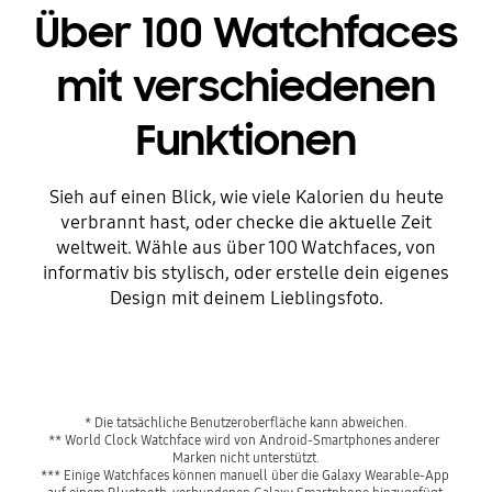
Über 100 Watchfaces
mit verschiedenen
Funktionen
Sieh auf einen Blick, wie viele Kalorien du heute
verbrannt hast, oder checke die aktuelle Zeit
weltweit. Wähle aus über 100 Watchfaces, von
informativ bis stylisch, oder erstelle dein eigenes
Design mit deinem Lieblingsfoto.
Playing video
* Die tatsächliche Benutzeroberfläche kann abweichen.
** World Clock Watchface wird von Android-Smartphones anderer 
Marken nicht unterstützt.
*** Einige Watchfaces können manuell über die Galaxy Wearable-App 