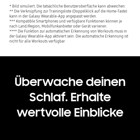
* Bild simuliert. Die tatsächliche Benutzeroberfläche kann abweichen.
** Die Verknüpfung zur Trainingsliste (Doppelklick auf die Home-Taste)
kann in der Galaxy Wearable-App angepasst werden.
*** Kompatible Smartphones und verfügbare Funktionen können je
nach Land/Region, Mobilfunkanbieter oder Gerät variieren.
**** Die Funktion zur automatischen Erkennung von Workouts muss in
der Galaxy Wearable-App aktiviert sein. Die automatische Erkennung ist
nicht für alle Workouts verfügbar.
Überwache deinen
Schlaf. Erhalte
wertvolle Einblicke