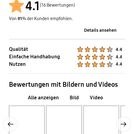
4.1
(16 Bewertungen)
Von
91
% der Kunden empfohlen.
Details ansehen
Qualität
Product Ratings :
4.4
Einfache Handhabung
Product Ratings :
4.4
Nutzen
Product Ratings :
4.4
Bewertungen mit Bildern und Videos
Alle anzeigen
Bild
Video
Layer popup open
Layer popup open
Layer popup open
Layer popup open
Previous
Next