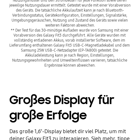
Nutzungsmuster und den Strombedarf für jede Funktion sowie deren 
jeweilige Nutzungsdauer ermittelt. Getestet wurde mit einer Vorabversion 
des Geräts. Die tatsächliche Akkulaufzeit kann je nach Bluetooth-
Verbindungsstatus, Gerätekonfiguration, Einstellungen, Signalstärke, 
Umgebungsgeräuschen, Nutzung und Zustand des Geräts sowie vielen 
weiteren Faktoren abweichen.
** Der Test für das 30-minütige Aufladen wurde von Samsung mit einer 
Vorabversion des Galaxy Fit3 durchgeführt. Alle Geräte wurden mit 
vollständig entladenen Akkus, vorab installierter Software, dem im 
Lieferumfang enthaltenen Galaxy Fit3 USB-C-Magnetladekabel und dem 
Samsung 25W USB-C-Netzadapter (EP-TA800) getestet. Die 
Akkuladeleistung kann je nach Region, Einstellungen, 
Nutzungsgewohnheiten und Umwelteinflüssen variieren; tatsächliche 
Ergebnisse können abweichen.
Großes Display für
große Erfolge
Das große 1,6"-Display bietet dir viel Platz, um mit
deiner Galaxy Fit3 zu interagieren. Sieh mehr, tippe