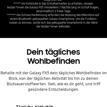
***** Um Einblicke in das Schlafverhalten zu erhalten, müssen 
Nutzer*innen die Galaxy Fit3 mindestens 7 Nächte lang im Schlaf tragen, 
einschließlich 2 freier Tage.
****** Die Schnarcherkennung erfordert die Nutzung des Mikrofons auf 
einem Bluetooth-gekoppelten Galaxy Smartphone. Um die Funktion 
nutzen zu können, sollte sich das gekoppelte Smartphone in der Nähe 
der Nutzer*innen befinden.
Dein tägliches
Wohlbefinden
Behalte mit der Galaxy Fit3 dein tägliches Wohlbefinden im
Blick, von der täglichen Aktivität bis hin zu deinen
Blutsauerstoffwerten. Sieh, wie es dir geht, und triff
gesündere Entscheidungen.