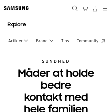
Skip
to
Søg
Indkøbskurv
Navigation
Log på
content
Explore
Artikler
Brand
Tips
Community
SUNDHED
Måder at holde
bedre
kontakt med
hele familien