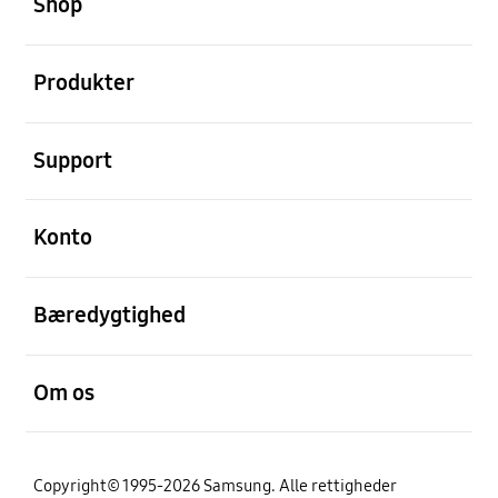
Shop
Åben
Produkter
Åben
Support
Åben
Konto
Åben
Bæredygtighed
Åben
Om os
Copyright© 1995-2026 Samsung. Alle rettigheder