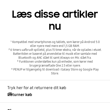
Læs disse artikler
nu
¹ Kompatibel med smartphones og tablets, som kører på Android 5.0
eller nyere med mere end 1,5 GB RAM.
² 6 timers uafbrudt spilletid, plus 15 timer ekstra, når de oplades i etuiet.
Batteritiden er baseret på anvendelse til musik eller samtale med
Bluetooth og ANC slået til samt Always-on Mic slået fra.
³ Funktionen understøttes kun på enheder, som kører med
brugergrænseflade One 2.5 eller nyere.
⁴ PENUP er tilgængelig til download i Galaxy Store og Google Play
Store.
Tryk her for at returnere dit køb
Returner køb
Åben
Footer Navigation