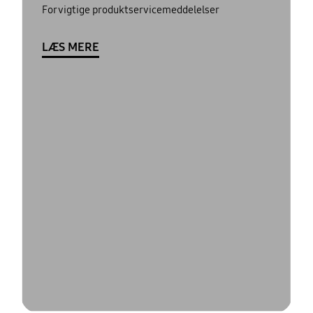
For vigtige produktservicemeddelelser
LÆS MERE