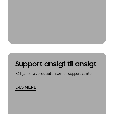
Support ansigt til ansigt
Få hjælp fra vores autoriserede support center
LÆS MERE