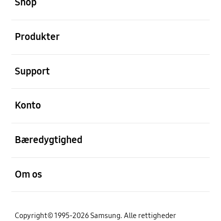
Shop
Åben
Produkter
Åben
Support
Åben
Konto
Åben
Bæredygtighed
Åben
Om os
Copyright© 1995-2026 Samsung. Alle rettigheder