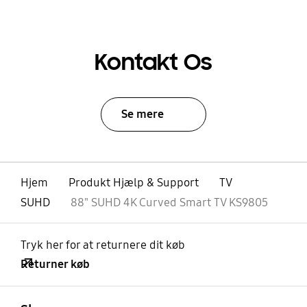
Kontakt Os
Se mere
Hjem
Produkt Hjælp & Support
TV
SUHD
88" SUHD 4K Curved Smart TV KS9805
Tryk her for at returnere dit køb
Returner køb
Åben
Footer Navigation