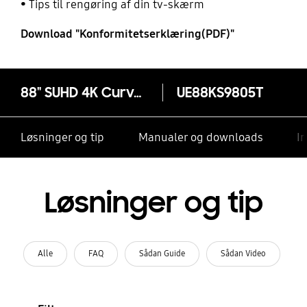
Tips til rengøring af din tv-skærm
Download "Konformitetserklæring(PDF)"
88" SUHD 4K Curved Smart TV KS9805
UE88KS9805T
Løsninger og tip
Manualer og downloads
I
Løsninger og tip
Alle
FAQ
Sådan Guide
Sådan Video