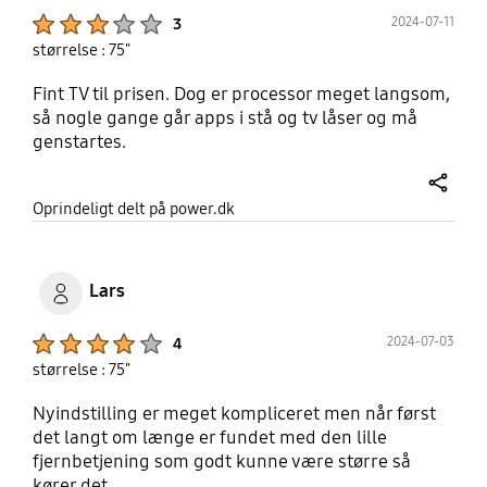
Product Ratings :
2024-07-11
3
størrelse : 75"
Fint TV til prisen. Dog er processor meget langsom,
så nogle gange går apps i stå og tv låser og må
genstartes.
share
Oprindeligt delt på power.dk
Lars
Product Ratings :
2024-07-03
4
størrelse : 75"
Nyindstilling er meget kompliceret men når først
det langt om længe er fundet med den lille
fjernbetjening som godt kunne være større så
kører det.