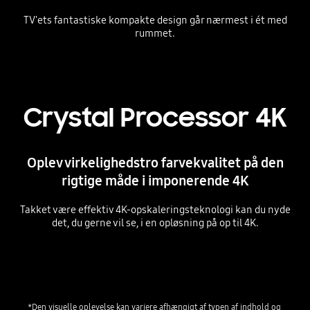
TV'ets fantastiske kompakte design går nærmest i ét med
rummet.
Playing video
Crystal Processor 4K
Oplev virkelighedstro farvekvalitet på den
rigtige måde i imponerende 4K
Takket være effektiv 4K-opskaleringsteknologi kan du nyde
det, du gerne vil se, i en opløsning på op til 4K.
Playing video
*Den visuelle oplevelse kan variere afhængigt af typen af indhold og 