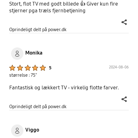
Stort, flot TV med godt billede 👍 Giver kun fire
stjerner pga træls fjernbetjening
share
Oprindeligt delt på power.dk
Monika
Product Ratings :
2024-08-06
5
størrelse : 75"
Fantastisk og lækkert TV - virkelig flotte farver.
share
Oprindeligt delt på power.dk
Viggo