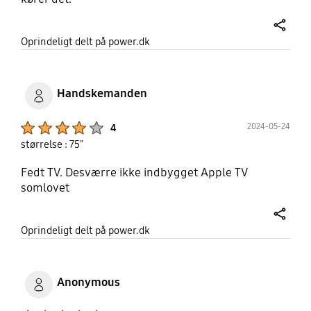
share
Oprindeligt delt på power.dk
Handskemanden
Product Ratings :
2024-05-24
4
størrelse : 75"
Fedt TV. Desværre ikke indbygget Apple TV
somlovet
share
Oprindeligt delt på power.dk
Anonymous
Product Ratings :