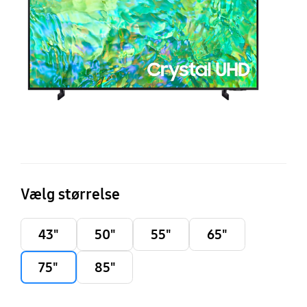
S
T
(2
Vælg størrelse
43"
50"
55"
65"
75"
85"