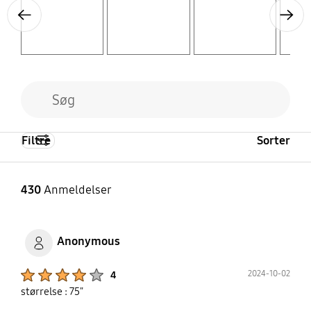
Previous
Next
Filtre
Sorter
430
Anmeldelser
Anonymous
Product Ratings :
2024-10-02
4
størrelse : 75"