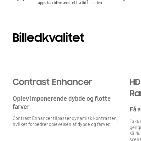
apps kan blive ændret fra tid til anden.
Billedkvalitet
Contrast Enhancer
HD
Ra
Oplev imponerende dybde og flotte
farver
Få a
Contrast Enhancer tilpasser dynamisk kontrasten,
Takke
hvilket forbedrer oplevelsen af dybde og farver.
gengi
så du
scene