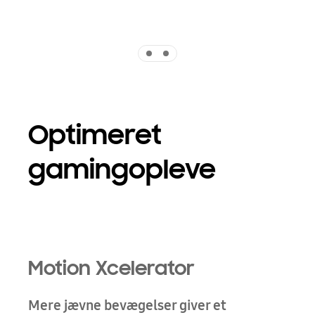
Indicator 1
Indicator 2
Optimeret
gamingopleve
Motion Xcelerator
Mere jævne bevægelser giver et