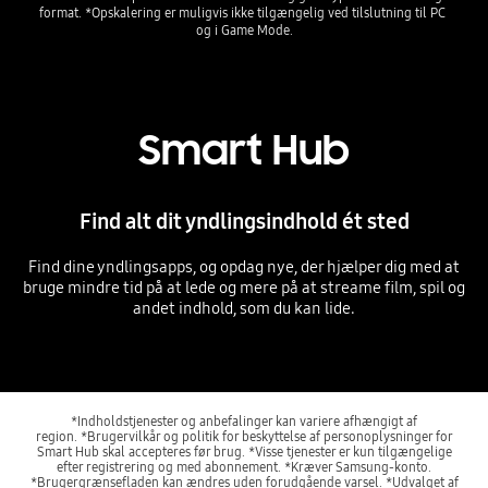
format. *Opskalering er muligvis ikke tilgængelig ved tilslutning til PC 
Smart Hub
Find alt dit yndlingsindhold ét sted
Find dine yndlingsapps, og opdag nye, der hjælper dig med at
bruge mindre tid på at lede og mere på at streame film, spil og
andet indhold, som du kan lide.
*Indholdstjenester og anbefalinger kan variere afhængigt af
region. *Brugervilkår og politik for beskyttelse af personoplysninger for
Smart Hub skal accepteres før brug. *Visse tjenester er kun tilgængelige
efter registrering og med abonnement. *Kræver Samsung-konto.
*Brugergrænsefladen kan ændres uden forudgående varsel. *Udvalget af