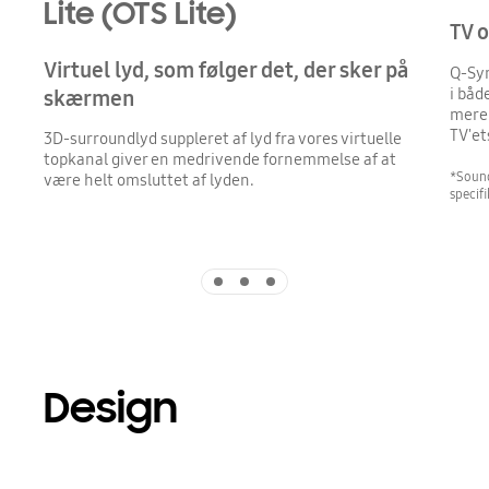
Lite (OTS Lite)
TV 
Virtuel lyd, som følger det, der sker på
Q-Sym
i båd
skærmen
mere 
TV'et
3D-surroundlyd suppleret af lyd fra vores virtuelle
topkanal giver en medrivende fornemmelse af at
*Sound
være helt omsluttet af lyden.
specif
Indicator 1
Indicator 2
Indicator 3
Design