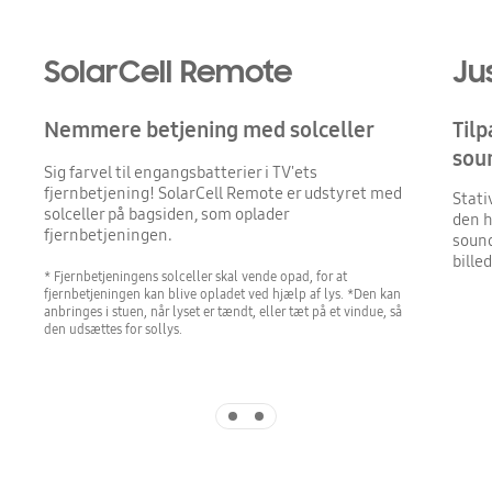
SolarCell Remote
Ju
Nemmere betjening med solceller
Tilp
sou
Sig farvel til engangsbatterier i TV'ets
fjernbetjening! SolarCell Remote er udstyret med
Stativ
solceller på bagsiden, som oplader
den h
fjernbetjeningen.
sound
billed
* Fjernbetjeningens solceller skal vende opad, for at
fjernbetjeningen kan blive opladet ved hjælp af lys. *Den kan
anbringes i stuen, når lyset er tændt, eller tæt på et vindue, så
den udsættes for sollys.
Indicator 1
Indicator 2