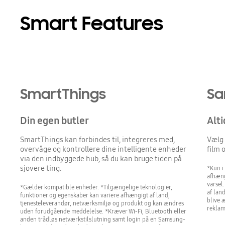
Smart Features
SmartThings
Sa
Din egen butler
Alti
SmartThings kan forbindes til, integreres med,
Vælg 
overvåge og kontrollere dine intelligente enheder
film 
via den indbyggede hub, så du kan bruge tiden på
sjovere ting.
*Kun i
afhæng
varsel
*Gælder kompatible enheder. *Tilgængelige teknologier,
af lan
funktioner og egenskaber kan variere afhængigt af land,
blive 
tjenesteleverandør, netværksmiljø og produkt og kan ændres
reklam
uden forudgående meddelelse. *Kræver Wi-Fi, Bluetooth eller
anden trådløs netværkstilslutning samt login på en Samsung-