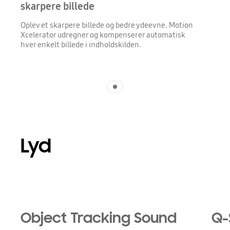
skarpere billede
Oplev et skarpere billede og bedre ydeevne. Motion
Xcelerator udregner og kompenserer automatisk
hver enkelt billede i indholdskilden.
Indicator 1
Lyd
Playing video
Object Tracking Sound
Q-