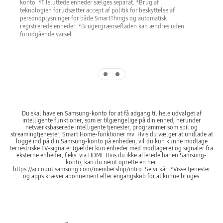
konto. *Tilsluttede enheder sælges separat. *Brug af
teknologien forudsætter accept af politik for beskyttelse af
personoplysninger for både SmartThings og automatisk
registrerede enheder. *Brugergrænsefladen kan ændres uden
forudgående varsel.
Indicator 1
Indicator 2
Du skal have en Samsung-konto for at få adgang til hele udvalget af
intelligente funktioner, som er tilgængelige på din enhed, herunder
netværksbaserede intelligente tjenester, programmer som spil og
streamingtjenester, Smart Home-funktioner mv. Hvis du vælger at undlade at
logge ind på din Samsung-konto på enheden, vil du kun kunne modtage
terrestriske TV-signaler (gælder kun enheder med modtagere) og signaler fra
eksterne enheder, f.eks. via HDMI. Hvis du ikke allerede har en Samsung-
konto, kan du nemt oprette en her:
https://account.samsung.com/membership/intro. Se vilkår. *Visse tjenester
og apps kræver abonnement eller engangskøb for at kunne bruges.