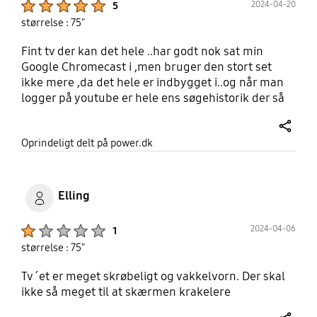
2024-04-20
5
størrelse : 75"
Fint tv der kan det hele ..har godt nok sat min
Google Chromecast i ,men bruger den stort set
ikke mere ,da det hele er indbygget i..og når man
logger på youtube er hele ens søgehistorik der så
det er dejligt nemt
share
Oprindeligt delt på power.dk
Elling
Product Ratings :
2024-04-06
1
størrelse : 75"
Tv´et er meget skrøbeligt og vakkelvorn. Der skal
ikke så meget til at skærmen krakelere