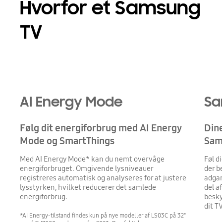
Hvorfor et Samsung
TV
AI Energy Mode
Sa
Følg dit energiforbrug med AI Energy
Dine
Mode og SmartThings
Sam
Med AI Energy Mode* kan du nemt overvåge
Føl d
energiforbruget. Omgivende lysniveauer
der b
registreres automatisk og analyseres for at justere
adgan
lysstyrken, hvilket reducerer det samlede
del a
energiforbrug.
besky
dit T
*AI Energy-tilstand findes kun på nye modeller af LS03C på 32"