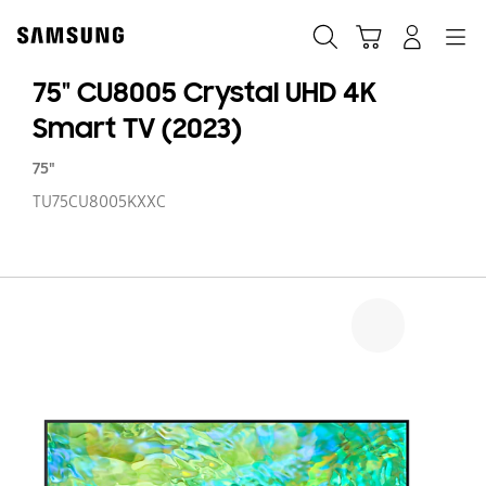
Skip
to
Søg
Indkøbskurv
Navigation
Log på
content
75" CU8005 Crystal UHD 4K
Smart TV (2023)
75"
TU75CU8005KXXC
75
C
Cr
U
4