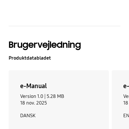
Brugervejledning
Produktdatabladet
e-Manual
e
Version 1.0 |
5.28 MB
Ve
18 nov. 2025
18
DANSK
E