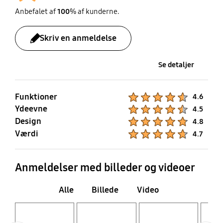
Slow Button Repeat
Yes
Ja
Anbefalet af
100
% af kunderne.
Full Motion Slim Wall
Webcam Support
Skriv en anmeldelse
Mount Support (Y22)
Yes
Yes
Se detaljer
Zigbee / Thread Module
Brugervejledning
Funktioner
Product Ratings :
4.6
Ydeevne
Product Ratings :
4.5
Dongle Support
Ja
Design
Product Ratings :
4.8
Værdi
Product Ratings :
4.7
E-manual
Strømkabel
Ja
Ja
Anmeldelser med billeder og videoer
Alle
Billede
Video
Layer popup open
Layer popup open
Layer popup open
Layer popup open