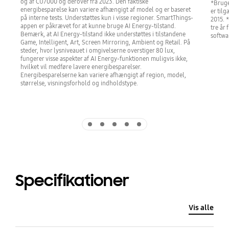
og af CU7000 og derover fra 2023. Den faktiske
*Bruge
energibesparelse kan variere afhængigt af model og er baseret
er til
på interne tests. Understøttes kun i visse regioner. SmartThings-
2015. 
appen er påkrævet for at kunne bruge AI Energy-tilstand.
tre år
Bemærk, at AI Energy-tilstand ikke understøttes i tilstandene
softwa
Game, Intelligent, Art, Screen Mirroring, Ambient og Retail. På
steder, hvor lysniveauet i omgivelserne overstiger 80 lux,
fungerer visse aspekter af AI Energy-funktionen muligvis ikke,
hvilket vil medføre lavere energibesparelser.
Energibesparelserne kan variere afhængigt af region, model,
størrelse, visningsforhold og indholdstype.
Indicator 1
Indicator 2
Indicator 3
Indicator 4
Indicator 5
Specifikationer
Vis alle