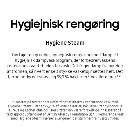
Hygiejnisk rengøring
Hygiene Steam
Giv tøjet en grundig, hygiejnisk rengøring med damp. Et
hygiejnisk dampvaskprogram, der forbedrer vaskens
rengøringskvalitet uden forvask. Det frigør damp fra bunden
af tromlen, så hvert enkelt stykke vasketøj mættes helt. Det
fjerner indgroet snavs og 99,9 % bakterier* og allergener**.
* Baseret på testrapport udfærdiget af Intertek vedrørende vask med
Hygiene Steam. Fjerner 99,9 % af visse bakterier, inklusive Staphylococcus
aureus og Escherichia coli. Resultater kan være forskellige. ** Baseret på
testrapport udfærdiget af British Allergy Foundation (BAF) vedrørende vask
med Hygiene Steam. Fjerner allergener, der stammer fra husstøvmider.