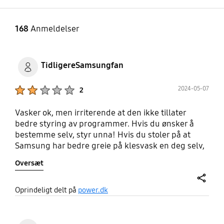
ed
Yes
Yes
Yes
1600 rpm
168
Anmeldelser
Shirts
Silent Wash
Steam
Super Speed
Yes
Yes
TidligereSamsungfan
Yes
Yes
Syntetisk
Håndklæder
Product Ratings :
2024-05-07
2
VRT
Yes
Yes
Vasker ok, men irriterende at den ikke tillater
Yes
bedre styring av programmer. Hvis du ønsker å
Uld
bestemme selv, styr unna! Hvis du stoler på at
Samsung har bedre greie på klesvask en deg selv,
Yes
så er det sikkert ok. Jeg kan anbefale bedre
Oversæt
konserter enn den lange melodien i høy plingelyd
den spiller ved programslutt. Om du vil nytte
trådløse funksjoner må du bli medlem i Samsung
share
Oprindeligt delt på
power.dk
sin internett-klubb (sjulte funskjoner og
innstillinger via Bluetooth - hvem vet?). Ikke noe
jeg ønsker, så dermed er også de fordelene