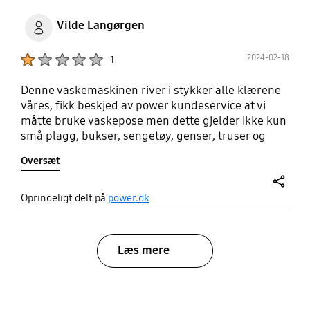
Vilde Langørgen
Product Ratings :
2024-02-18
1
Denne vaskemaskinen river i stykker alle klærene
våres, fikk beskjed av power kundeservice at vi
måtte bruke vaskepose men dette gjelder ikke kun
små plagg, bukser, sengetøy, genser, truser og
sokker blir river i stykker og alle bitene havner
Oversæt
nede i filteret. Vaskemaskinen vasker svært dårlig
og vi opplever at plaggene sjeldent er rene etter
vask
share
Oprindeligt delt på
power.dk
Læs mere
bazaarvoice Certification Label