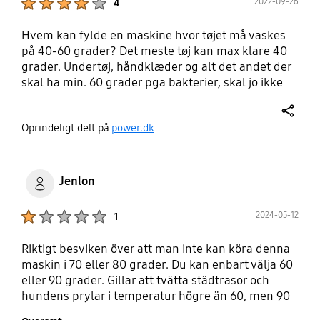
2022-09-26
4
Hvem kan fylde en maskine hvor tøjet må vaskes
på 40-60 grader? Det meste tøj kan max klare 40
grader. Undertøj, håndklæder og alt det andet der
skal ha min. 60 grader pga bakterier, skal jo ikke
vaskes på 40 grader. Vi har aldrig brugt eco
programmet af den grund. Det er virkelig ikke
share
Oprindeligt delt på
power.dk
gennemtænkt. Maskinen har også en del
forudindstillet programmer som bare er fyld og
ligegyldige. Det er nemmere selv lige at ændre på
grader, centrifugering og skyld, end at bladre sig
Jenlon
igennem div. programmer. Appen er virkelig dårlig
sat op, og her viser den ikke hvor mange kilo den
Product Ratings :
2024-05-12
1
mener der bør være til udvalgte vask. Det kan man
kun se på maskinen. Alt i alt er det en rigtig god
Riktigt besviken över att man inte kan köra denna
maskine der vasker godt, men alle de programmer
maskin i 70 eller 80 grader. Du kan enbart välja 60
de har lagt ind og en app der ikke giver mening,
eller 90 grader. Gillar att tvätta städtrasor och
det er overhovedet ikke gennemtænkt.
hundens prylar i temperatur högre än 60, men 90
blir för högt. Var inte alls tydligt att så var fallet