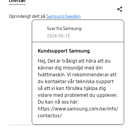
Oversæt
innan vi köpte maskinen, utan den info jag fick upp
var att man kunde tvätta upp till 90 grader. Vore
värt för Samsung att justera detta för maskinen i
share
Oprindeligt delt på
Samsung Sweden
sig är säkert inte dålig, men detta gjorde mig
Svar fra Samsung:
otroligt besviken.
2024-05-13
Kundsupport Samsung
Hej, Det är tråkigt att höra att du
känner dig missnöjd med din
tvättmaskin. Vi rekommenderar att
du kontaktar vår tekniska support
så att vi kan försöka hjälpa dig
vidare med problemet du upplever.
Du kan nå oss här:
https://www.samsung.com/se/info/
contactus/