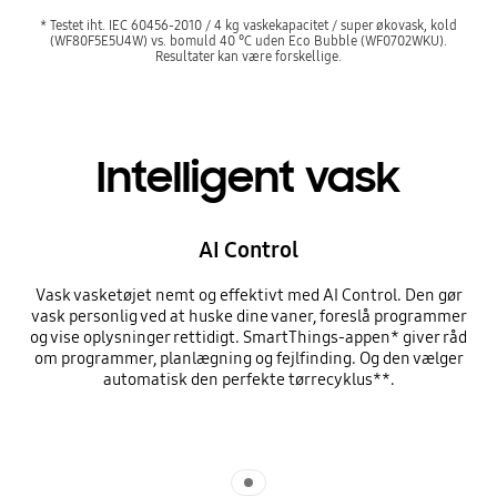
* Testet iht. IEC 60456-2010 / 4 kg vaskekapacitet / super økovask, kold
(WF80F5E5U4W) vs. bomuld 40 °C uden Eco Bubble (WF0702WKU).
Resultater kan være forskellige.
Intelligent vask
AI Control
Vask vasketøjet nemt og effektivt med AI Control. Den gør
vask personlig ved at huske dine vaner, foreslå programmer
og vise oplysninger rettidigt. SmartThings-appen* giver råd
om programmer, planlægning og fejlfinding. Og den vælger
automatisk den perfekte tørrecyklus**.
Indicator 1