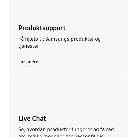
Produktsupport
Få hjælp til Samsungs produkter og
tjenester
Læs mere
Læs mere
Live Chat
Se, hvordan produkter fungerer og få råd
om, hvilke modeller der passer til dig.