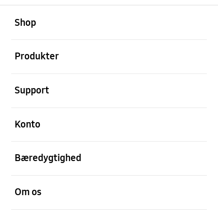
Åben
Footer Navigation
Shop
Åben
Produkter
Åben
Support
Åben
Konto
Åben
Bæredygtighed
Åben
Om os