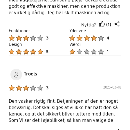
godt og effektive maskiner, men denne produktion
er virkelig dårlig. Jeg har skilt maskinen ad og
opdaget at simmeringen der er en pakning der
(1)
Nyttig?
beskytter lejer mod vand, er ødelagt, en skade
thumb
share
Funktioner
Ydeevne
maskinen IKKE selv kan forårsage, dvs det er helt
up
Product Ratings :
Product Ratings :
tilbage fra fabrikken den har haft skaden.
3
4
Samsung bør tage ansvar og tilbyde kunder
Design
Værdi
kompensation.
Product Ratings :
Product Ratings :
5
1
Troels
Product Ratings :
2023-03-18
3
Den vasker rigtig fint. Betjeningen af den er noget
besværlig. Det skal siges at vi ikke har haft den så
længe, og at det sikkert bliver lettere med tiden.
Som Vi ser det i øjeblikket, så kan man vælge de
faste programmer, som er noget anderledes end