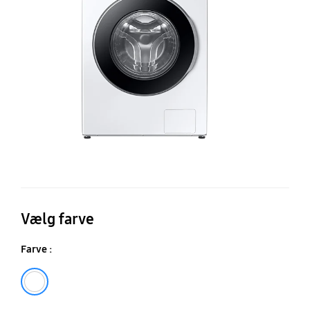
Ec
9k
Vælg farve
Farve :
Hvid