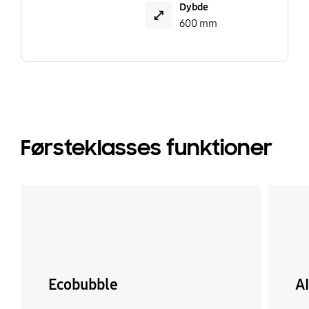
Dybde
600 mm
Førsteklasses funktioner
Ecobubble
A