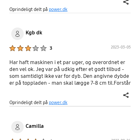
dem vi kender fra vores tidligere vaskemaskine, og
share
Oprindeligt delt på
power.dk
som har temperature der er anderledes, dette kan
dog ændres med en app. Men at skulle bruge sin
telefon til at starte vaskemaskinen man alligevel
står ved siden af, efter påfyldning, som desværre
Kgb dk
ikke også sker via en app, virker lidt mærkeligt.
Product Ratings :
2023-03-05
3
Har haft maskinen i et par uger, og overordnet er
den vel ok. Jeg var på udkig efter et godt tilbud -
som samtidigt ikke var for dyb. Den angivne dybde
er på toppladen - man skal lægge 7-8 cm til.Forstår
ikke eco-vaskeprogrammet, hvor man ikke har
mulighed for at vælge temperaturen? Den slår sig
share
Oprindeligt delt på
power.dk
- og larmer- voldsomt ved opstart af
centrifugeringen. Har lige vasket en vask, hvor den
også larmede voldsomt under centrifugeringen
(toppladen rystede, har video). Kan godt lide de
Camilla
mange programmer og valgmuligheder, ellers.
Product Ratings :