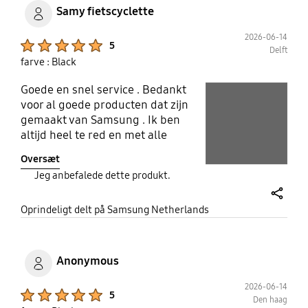
het geld zeker dubbel en dik waard!
Samy fietscyclette
2026-06-14
Product Ratings :
5
Delft
farve : Black
Goede en snel service . Bedankt
play video
voor al goede producten dat zijn
Layer popup open
gemaakt van Samsung . Ik ben
Layer popup open
altijd heel te red en met alle
producten van het merk Samsung
Oversæt
Jeg anbefalede dette produkt.
share
Oprindeligt delt på Samsung Netherlands
Anonymous
2026-06-14
Product Ratings :
5
Den haag