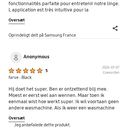
fonctionnalités parfaite pour entretenir notre linge.
L application est très intuitive pour la
programmation des lavages avec une petite
Oversæt
musique amusante à la fin du programme et la
notification directement sur mon téléphone
share
Oprindeligt delt på Samsung France
Anonymous
2026-07-07
Product Ratings :
5
Coevorden
farve : Black
Hij doet het super. Ben er ontzettend blij mee.
Moest er eerst wel aan wennen. Maar toen ik
eenmaal wist hoe werkt super. Ik wil voortaan geen
andere wasmachine. Als ik weer een wasmachine
moet hebben dan wordt het een samsung
Oversæt
wasmachine.
Jeg anbefalede dette produkt.