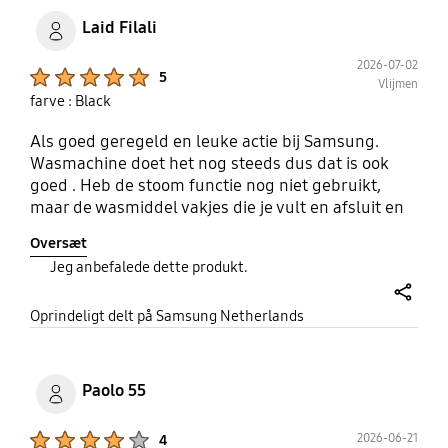
Laid Filali
2026-07-02
Product Ratings :
5
Vlijmen
farve : Black
Als goed geregeld en leuke actie bij Samsung.
Wasmachine doet het nog steeds dus dat is ook
goed . Heb de stoom functie nog niet gebruikt,
maar de wasmiddel vakjes die je vult en afsluit en
hij zelf doseert is heel zuinig en scheelt veel
Oversæt
wasmiddel. Je gooit er vaak toch te veel in en dat is
Jeg anbefalede dette produkt.
niet nodig. Top toevoeging van Samsung.
share
Oprindeligt delt på Samsung Netherlands
Paolo 55
Product Ratings :
2026-06-21
4