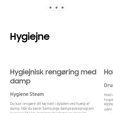
Indicator 1
Indicator 2
Indicator 3
Hygiejne
Hygiejnisk rengøring med
Ho
damp
Dru
Hygiene Steam
Hold 
hygie
Du kan rengøre dit tøj helt i dybden ved hjælp af
99,9%
damp. Når du kører Samsungs dampvaskeprogram
uden 