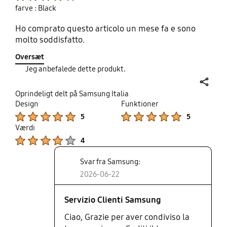
farve : Black
Ho comprato questo articolo un mese fa e sono
molto soddisfatto.
Oversæt
Jeg anbefalede dette produkt.
share
Oprindeligt delt på Samsung Italia
Design
Funktioner
Product Ratings :
Product Ratings :
5
5
Værdi
Product Ratings :
4
Svar fra Samsung:
2026-06-22
Servizio Clienti Samsung
Ciao, Grazie per aver condiviso la