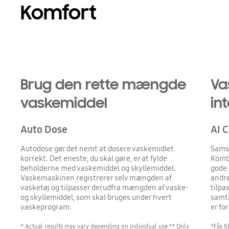
Komfort
Brug den rette mængde
Va
vaskemiddel
in
Auto Dose
AI C
Autodose gør det nemt at dosere vaskemidlet
Samsu
korrekt. Det eneste, du skal gøre, er at fylde
Komb
beholderne med vaskemiddel og skyllemiddel.
gode 
Vaskemaskinen registrerer selv mængden af
andre
vasketøj og tilpasser derudfra mængden af vaske-
tilpa
og skyllemiddel, som skal bruges under hvert
samti
vaskeprogram.
er fo
* Actual results may vary depending on individual use.** Only
*Fås t