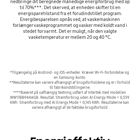
nedbringe dit beregnede månedlige energiforbrug med op
til 70%***. Det sker ved, at enheden skifter til en
energisparetilstand fra et forudindstillet program.
Energibesparelsen opnås ved, at vaskemaskinen
forlænger vaskeprogrammet og vasker med koldt vand i
stedet for varmt. Det er muligt, når den valgte
vasketemperatur er mellem 20 og 40 °C.
Playing video
*Tilgængelig på Android- og iOS-enheder. Kræver Wi-Fi-forbindelse og 
en Samsung-konto.

**Resultaterne kan variere afhængigt af brugsforholdene og er i forhold 
til fabriksindstillingerne.

****Baseret på uafhængig testning udført af Intertek med modellen 
WW11BB944AGB. Resultat: Strømforbrug uden AI Energy Mode = 0,539 
KWh. Strømforbrug med AI Energy Mode = 0,145 KWh. Resultaterne kan 
variere afhængigt af de faktiske brugsforhold.