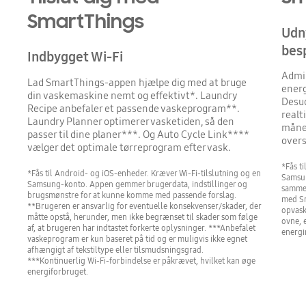
SmartThings
Udn
bes
Indbygget Wi-Fi
Admin
Lad SmartThings-appen hjælpe dig med at bruge
energ
din vaskemaskine nemt og effektivt*. Laundry
Desud
Recipe anbefaler et passende vaskeprogram**.
realt
Laundry Planner optimerer vasketiden, så den
måned
passer til dine planer***. Og Auto Cycle Link****
overs
vælger det optimale tørreprogram efter vask.
*Fås t
*Fås til Android- og iOS-enheder. Kræver Wi-Fi-tilslutning og en
Samsun
Samsung-konto. Appen gemmer brugerdata, indstillinger og
sammen
brugsmønstre for at kunne komme med passende forslag.
med Sm
**Brugeren er ansvarlig for eventuelle konsekvenser/skader, der
opvask
måtte opstå, herunder, men ikke begrænset til skader som følge
ovne, 
af, at brugeren har indtastet forkerte oplysninger. ***Anbefalet
energi
vaskeprogram er kun baseret på tid og er muligvis ikke egnet
afhængigt af tekstiltype eller tilsmudsningsgrad.
***Kontinuerlig Wi-Fi-forbindelse er påkrævet, hvilket kan øge
energiforbruget.