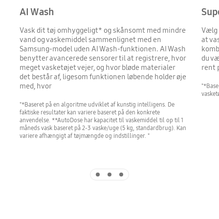
AI Wash
Sup
Vask dit tøj omhyggeligt* og skånsomt med mindre
Vælg 
vand og vaskemiddel sammenlignet med en
at va
Samsung-model uden AI Wash-funktionen. AI Wash
komb
benytter avancerede sensorer til at registrere, hvor
du væ
meget vasketøjet vejer, og hvor bløde materialer
rent 
det består af, ligesom funktionen løbende holder øje
med, hvor
"*Base
vasketø
"*Baseret på en algoritme udviklet af kunstig intelligens. De
faktiske resultater kan variere baseret på den konkrete
anvendelse. **AutoDose har kapacitet til vaskemiddel til op til 1
måneds vask baseret på 2-3 vaske/uge (5 kg, standardbrug). Kan
variere afhængigt af tøjmængde og indstillinger. "
Indicator 1
Indicator 2
Indicator 3