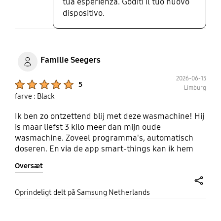
tua esperienza. Goditi il tuo nuovo
dispositivo.
Familie Seegers
2026-06-15
Product Ratings :
5
Limburg
farve : Black
Ik ben zo ontzettend blij met deze wasmachine! Hij
is maar liefst 3 kilo meer dan mijn oude
wasmachine. Zoveel programma's, automatisch
doseren. En via de app smart-things kan ik hem
bedienen. Zelfs de tijd dat de wasmachine nog
Oversæt
moet kan ik op de app zien. De was komt er schoon
en heerlijk fris eruit. Zelfs mijn dekbed past erin...
alleen het programma om te stomen moet ik nog
share
Oprindeligt delt på Samsung Netherlands
proberen. En hij is ook nog veel zuiniger dan de
oude. En als hem op eco zet... nog meer. Het was