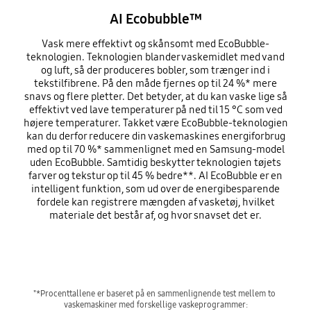
AI Ecobubble™
Vask mere effektivt og skånsomt med EcoBubble-
teknologien. Teknologien blander vaskemidlet med vand
og luft, så der produceres bobler, som trænger ind i
tekstilfibrene. På den måde fjernes op til 24 %* mere
snavs og flere pletter. Det betyder, at du kan vaske lige så
effektivt ved lave temperaturer på ned til 15 °C som ved
højere temperaturer. Takket være EcoBubble-teknologien
kan du derfor reducere din vaskemaskines energiforbrug
med op til 70 %* sammenlignet med en Samsung-model
uden EcoBubble. Samtidig beskytter teknologien tøjets
farver og tekstur op til 45 % bedre**. AI EcoBubble er en
intelligent funktion, som ud over de energibesparende
fordele kan registrere mængden af vasketøj, hvilket
materiale det består af, og hvor snavset det er.
Playing video
"*Procenttallene er baseret på en sammenlignende test mellem to 
vaskemaskiner med forskellige vaskeprogrammer:
