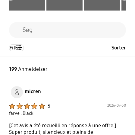
Steam
Super Speed
Yes
Yes
Yes
Yes
Håndklæder
Uld
Yes
Yes
Filtre
Sorter
199
Anmeldelser
micren
Product Ratings :
2026-07-30
5
farve : Black
[Cet avis a été recueilli en réponse à une offre.]
Super produit, silencieux et pleins de