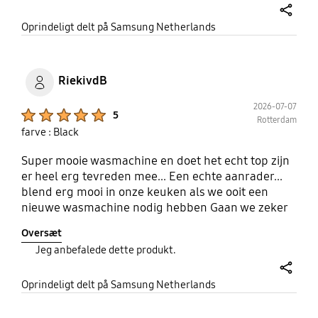
share
Oprindeligt delt på Samsung Netherlands
RiekivdB
2026-07-07
Product Ratings :
5
Rotterdam
farve : Black
Super mooie wasmachine en doet het echt top zijn
er heel erg tevreden mee... Een echte aanrader...
blend erg mooi in onze keuken als we ooit een
nieuwe wasmachine nodig hebben Gaan we zeker
weer voor een Samsung !
Oversæt
Jeg anbefalede dette produkt.
share
Oprindeligt delt på Samsung Netherlands