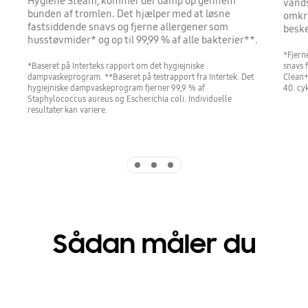
Hygiene Steam, kommer der damp op gennem
vands
bunden af tromlen. Det hjælper med at løsne
omkr
fastsiddende snavs og fjerne allergener som
beske
husstøvmider* og op til 99,99 % af alle bakterier**.
*Fjerne
*Baseret på Interteks rapport om det hygiejniske
snavs 
dampvaskeprogram. **Baseret på testrapport fra Intertek. Det
Clean+
hygiejniske dampvaskeprogram fjerner 99,9 % af
40. cy
Staphylococcus aureus og Escherichia coli. Individuelle
resultater kan variere.
Indicator 1
Indicator 2
Indicator 3
Sådan måler du