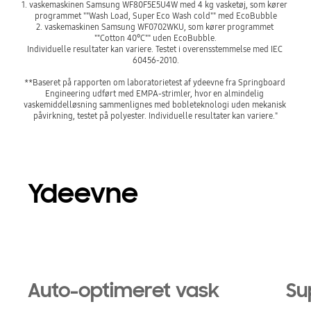
1. vaskemaskinen Samsung WF80F5E5U4W med 4 kg vasketøj, som kører 
programmet ""Wash Load, Super Eco Wash cold"" med EcoBubble

2. vaskemaskinen Samsung WF0702WKU, som kører programmet 
""Cotton 40°C"" uden EcoBubble.

Individuelle resultater kan variere. Testet i overensstemmelse med IEC 
60456-2010.

**Baseret på rapporten om laboratorietest af ydeevne fra Springboard 
Engineering udført med EMPA-strimler, hvor en almindelig 
vaskemiddelløsning sammenlignes med bobleteknologi uden mekanisk 
Ydeevne
Playing video
Auto-optimeret vask
Su