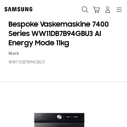
Skip
to
Søg
Indkøbskurv
Navigation
Log på
content
Bespoke Vaskemaskine 7400
Series WW11DB7B94GBU3 AI
Energy Mode 11kg
Black
WW11DB7B94GBU3
B
Va
74
Se