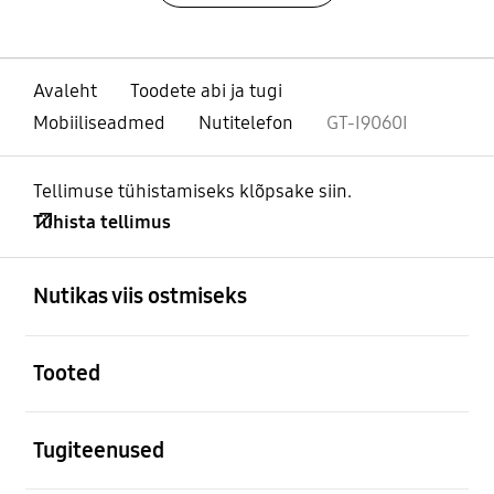
Avaleht
Toodete abi ja tugi
Mobiiliseadmed
Nutitelefon
GT-I9060I
Tellimuse tühistamiseks klõpsake siin.
Tühista tellimus
avatud
Footer Navigation
Nutikas viis ostmiseks
avatud
Tooted
avatud
Tugiteenused
avatud