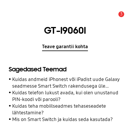
3
Hoiatus
GT-I9060I
Teave garantii kohta
Sagedased Teemad
Kuidas andmeid iPhonest või iPadist uude Galaxy
seadmesse Smart Switch rakendusega üle
kanda?
Kuidas telefon lukust avada, kui olen unustanud
PIN-koodi või parooli?
Kuidas teha mobiilseadmes tehaseseadete
lähtestamine?
Mis on Smart Switch ja kuidas seda kasutada?