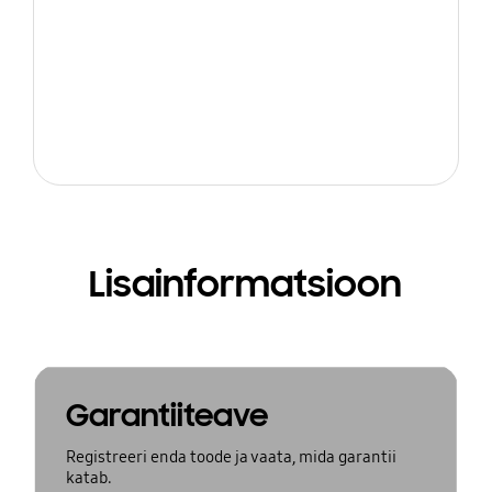
Lisainformatsioon
Garantiiteave
Registreeri enda toode ja vaata, mida garantii
katab.