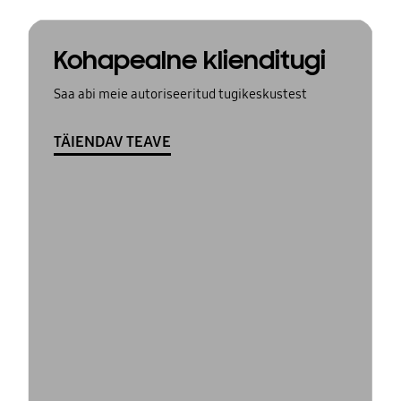
Kohapealne klienditugi
Saa abi meie autoriseeritud tugikeskustest
TÄIENDAV TEAVE