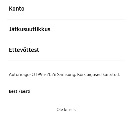
Konto
avatud
Jätkusuutlikkus
avatud
Ettevõttest
Autoriõigus© 1995-2026 Samsung. Kõik õigused kaitstud.
Eesti/Eesti
Ole kursis