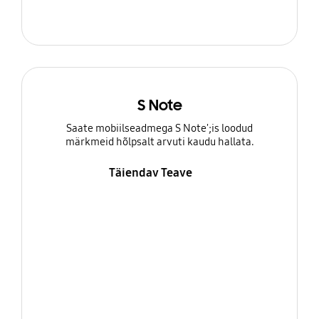
S Note
Saate mobiilseadmega S Note';is loodud
märkmeid hõlpsalt arvuti kaudu hallata.
Täiendav Teave