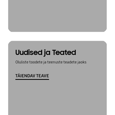
Uudised ja Teated
Oluliste toodete ja teenuste teadete jaoks
TÄIENDAV TEAVE