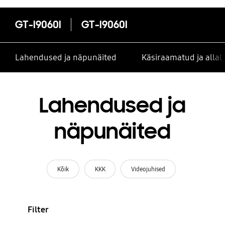
GT-I9060I
GT-I9060I
Lahendused ja näpunäited
Käsiraamatud ja alla
Lahendused ja
näpunäited
Kõik
KKK
Videojuhised
Filter