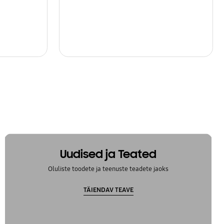
Uudised ja Teated
Oluliste toodete ja teenuste teadete jaoks
TÄIENDAV TEAVE