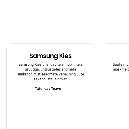
Samsung Apps
Säte
Sõnum
Tarkvaravärskendamine
Samsung Kies
Toide
Samsung Kies ühendab teie mobiili teie
Saate mob
Varundamine & Lähtestamine
arvutiga, lihtsustades andmete
märkmeid 
sünkroonimist seadmete vahel ning uute
rakenduste leidmist.
Võrk ja WiFi
Täiendav Teave