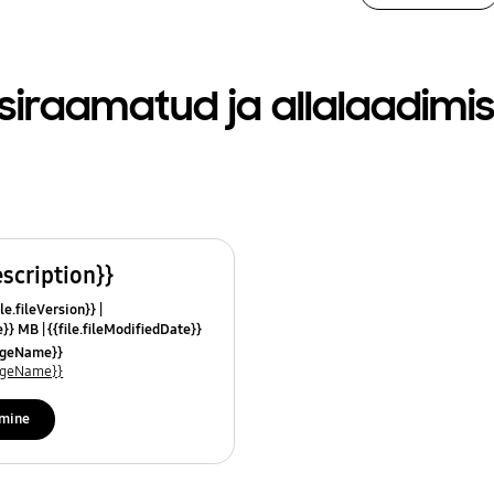
siraamatud ja allalaadimi
escription}}
le.fileVersion}}
ze}} MB
{{file.fileModifiedDate}}
mes}}
uageName}}
uageName}}
imine