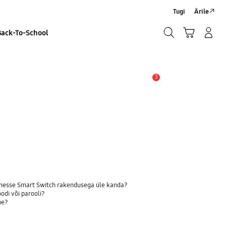
Tugi
Ärile
Otsi
Ostukäru
Sisselogimine/Registreeru
Back-To-School
Otsi
3
Hoiatus
dmesse Smart Switch rakendusega üle kanda?
odi või parooli?
ne?