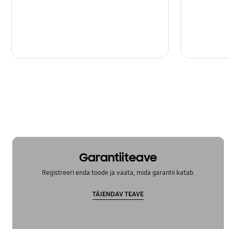
Garantiiteave
Registreeri enda toode ja vaata, mida garantii katab.
TÄIENDAV TEAVE