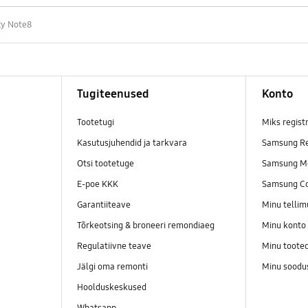
xy Note8
Tugiteenused
Konto
Tootetugi
Miks regist
Kasutusjuhendid ja tarkvara
Samsung Re
Otsi tootetuge
Samsung M
E-poe KKK
Samsung C
Garantiiteave
Minu telli
Tõrkeotsing & broneeri remondiaeg
Minu konto
Regulatiivne teave
Minu toote
Jälgi oma remonti
Minu soodu
Hoolduskeskused