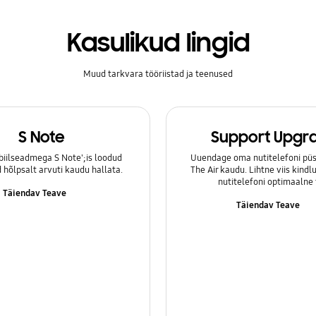
Kasulikud lingid
Muud tarkvara tööriistad ja teenused
S Note
Support Upgr
iilseadmega S Note';is loodud
Uuendage oma nutitelefoni püs
hõlpsalt arvuti kaudu hallata.
The Air kaudu. Lihtne viis kind
nutitelefoni optimaalne 
Täiendav Teave
Täiendav Teave