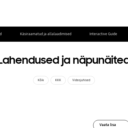
d
Käsiraamatud ja allalaadimised
Interactive Guide
Lahendused ja näpunäite
Kõik
KKK
Videojuhised
Vaata lisa