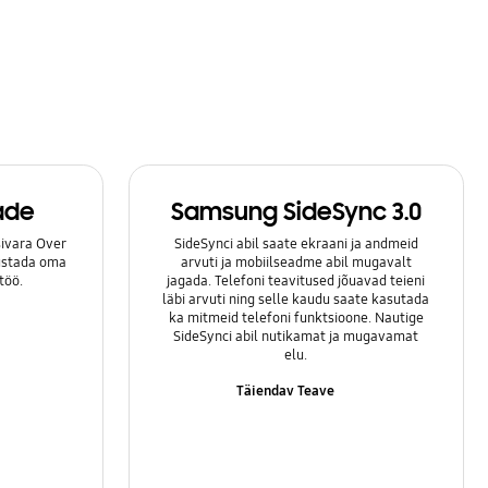
ade
Samsung SideSync 3.0
ivara Over
SideSynci abil saate ekraani ja andmeid
lustada oma
arvuti ja mobiilseadme abil mugavalt
töö.
jagada. Telefoni teavitused jõuavad teieni
läbi arvuti ning selle kaudu saate kasutada
ka mitmeid telefoni funktsioone. Nautige
SideSynci abil nutikamat ja mugavamat
elu.
Täiendav Teave