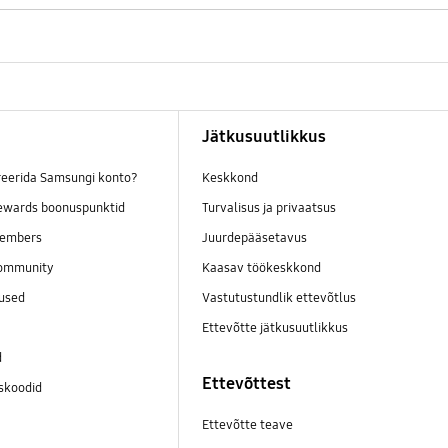
Jätkusuutlikkus
reerida Samsungi konto?
Keskkond
wards boonuspunktid
Turvalisus ja privaatsus
embers
Juurdepääsetavus
ommunity
Kaasav töökeskkond
mused
Vastutustundlik ettevõtlus
Ettevõtte jätkusuutlikkus
d
Ettevõttest
skoodid
Ettevõtte teave