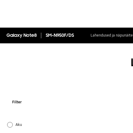
Galaxy Note8
SM-N950F/DS
Lahendused ja näpunäite
Filter
Aku