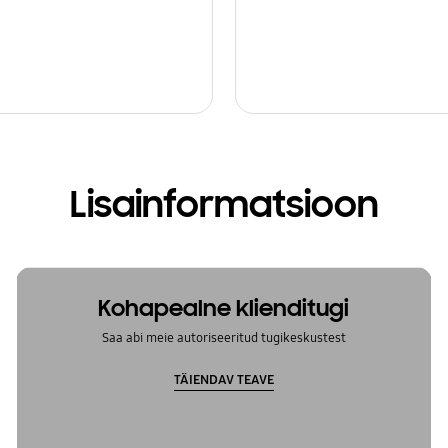
Lisainformatsioon
Kohapealne klienditugi
Saa abi meie autoriseeritud tugikeskustest
TÄIENDAV TEAVE