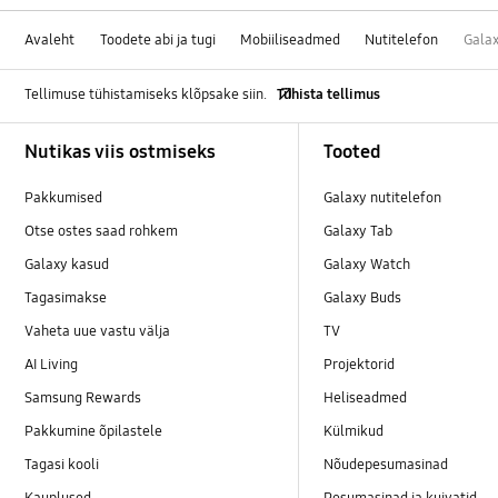
Avaleht
Toodete abi ja tugi
Mobiiliseadmed
Nutitelefon
Gala
Tellimuse tühistamiseks klõpsake siin.
Tühista tellimus
Footer Navigation
Nutikas viis ostmiseks
Tooted
Pakkumised
Galaxy nutitelefon
Otse ostes saad rohkem
Galaxy Tab
Galaxy kasud
Galaxy Watch
Tagasimakse
Galaxy Buds
Vaheta uue vastu välja
TV
AI Living
Projektorid
Samsung Rewards
Heliseadmed
Pakkumine õpilastele
Külmikud
Tagasi kooli
Nõudepesumasinad