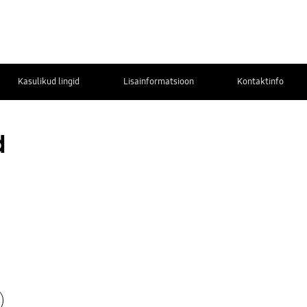
Kasulikud lingid
Lisainformatsioon
Kontaktinfo
d