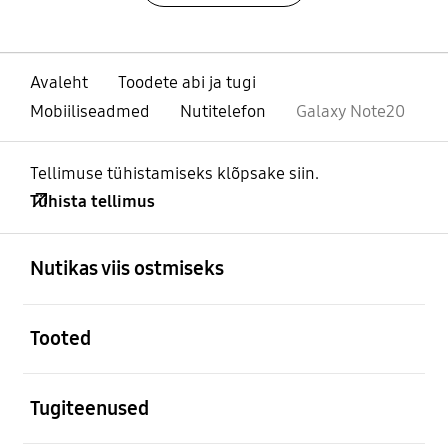
Avaleht
Toodete abi ja tugi
Mobiiliseadmed
Nutitelefon
Galaxy Note20
Tellimuse tühistamiseks klõpsake siin.
Tühista tellimus
avatud
Footer Navigation
Nutikas viis ostmiseks
avatud
Tooted
avatud
Tugiteenused
avatud