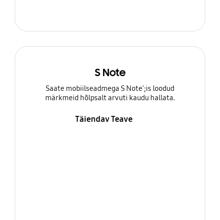
S Note
Saate mobiilseadmega S Note';is loodud
märkmeid hõlpsalt arvuti kaudu hallata.
Täiendav Teave