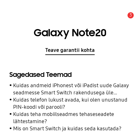
3
Hoiatus
Galaxy Note20
Teave garantii kohta
Sagedased Teemad
Kuidas andmeid iPhonest või iPadist uude Galaxy
seadmesse Smart Switch rakendusega üle
kanda?
Kuidas telefon lukust avada, kui olen unustanud
PIN-koodi või parooli?
Kuidas teha mobiilseadmes tehaseseadete
lähtestamine?
Mis on Smart Switch ja kuidas seda kasutada?