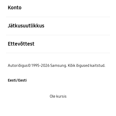
Konto
avatud
Jätkusuutlikkus
avatud
Ettevõttest
Autoriõigus© 1995-2026 Samsung. Kõik õigused kaitstud.
Eesti/Eesti
Ole kursis