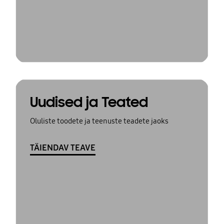
Uudised ja Teated
Oluliste toodete ja teenuste teadete jaoks
TÄIENDAV TEAVE