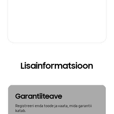
Lisainformatsioon
Garantiiteave
Registreeri enda toode ja vaata, mida garantii
katab.