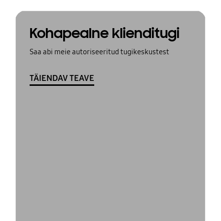
Kohapealne klienditugi
Saa abi meie autoriseeritud tugikeskustest
TÄIENDAV TEAVE