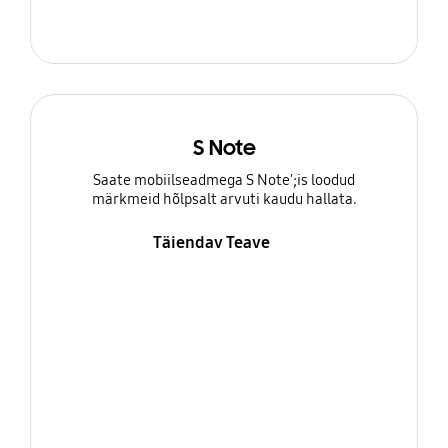
S Note
Saate mobiilseadmega S Note';is loodud
märkmeid hõlpsalt arvuti kaudu hallata.
Täiendav Teave