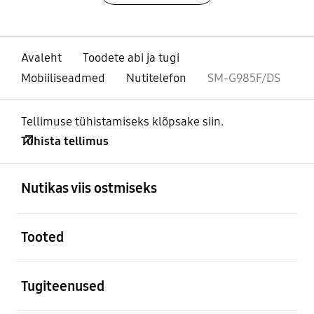
Avaleht
Toodete abi ja tugi
Mobiiliseadmed
Nutitelefon
SM-G985F/DS
Tellimuse tühistamiseks klõpsake siin.
Tühista tellimus
avatud
Footer Navigation
Nutikas viis ostmiseks
avatud
Tooted
avatud
Tugiteenused
avatud