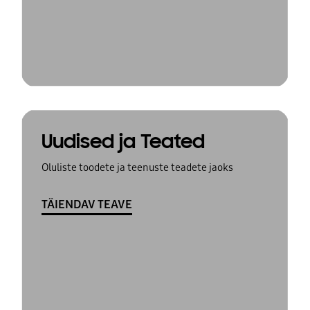
Uudised ja Teated
Oluliste toodete ja teenuste teadete jaoks
TÄIENDAV TEAVE