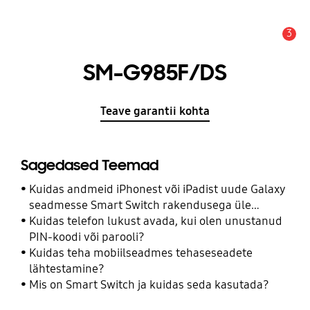
3
Hoiatus
SM-G985F/DS
Teave garantii kohta
Sagedased Teemad
Kuidas andmeid iPhonest või iPadist uude Galaxy
seadmesse Smart Switch rakendusega üle
kanda?
Kuidas telefon lukust avada, kui olen unustanud
PIN-koodi või parooli?
Kuidas teha mobiilseadmes tehaseseadete
lähtestamine?
Mis on Smart Switch ja kuidas seda kasutada?