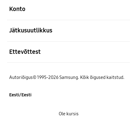
Konto
avatud
Jätkusuutlikkus
avatud
Ettevõttest
Autoriõigus© 1995-2026 Samsung. Kõik õigused kaitstud.
Eesti/Eesti
Ole kursis