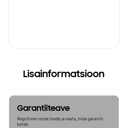
Lisainformatsioon
Garantiiteave
Registreeri enda toode ja vaata, mida garantii
katab.