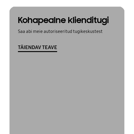
Kohapealne klienditugi
Saa abi meie autoriseeritud tugikeskustest
TÄIENDAV TEAVE