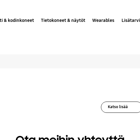
ti & kodinkoneet
Tietokoneet & näytöt
Wearables
Lisätarv
kki ratkaisut Kodinko
Katso lisää