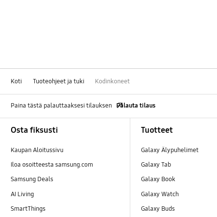
Haju
Jää ja vesi
Kaukosäädin
Kohina ja tärinä
Koti
Tuoteohjeet ja tuki
Kodinkoneet
Kuivaus
Paina tästä palauttaaksesi tilauksen
Palauta tilaus
Footer Navigation
Käyttöohjeet
Osta fiksusti
Tuotteet
Käyttö
Kaupan Aloitussivu
Galaxy Älypuhelimet
Iloa osoitteesta samsung.com
Galaxy Tab
Luukku
Samsung Deals
Galaxy Book
Lämpötila
AI Living
Galaxy Watch
SmartThings
Galaxy Buds
Melu ja tärinä