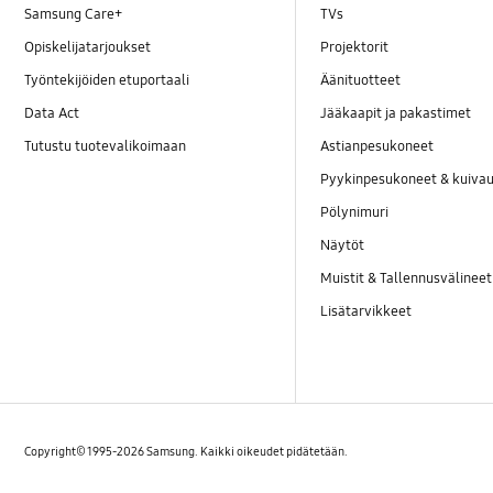
Samsung Care+
TVs
Näyttö
Opiskelijatarjoukset
Projektorit
Puhdistaminen
Työntekijöiden etuportaali
Äänituotteet
Data Act
Jääkaapit ja pakastimet
REF_Muut
Tutustu tuotevalikoimaan
Astianpesukoneet
Tarvikkeet
Pyykinpesukoneet & kuiv
Pölynimuri
Tekniset tiedot
Näytöt
Toiminto
Muistit & Tallennusvälineet
Lisätarvikkeet
Vesivuoto
Virheviesti
Virta
Copyright© 1995-2026 Samsung. Kaikki oikeudet pidätetään.
Virheviesti