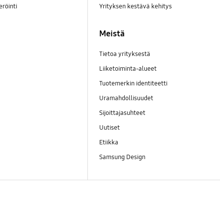
eröinti
Yrityksen kestävä kehitys
Meistä
Tietoa yrityksestä
Liiketoiminta-alueet
Tuotemerkin identiteetti
Uramahdollisuudet
Sijoittajasuhteet
Uutiset
Etiikka
Samsung Design