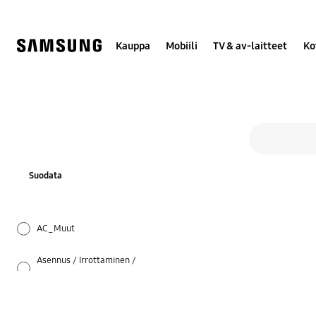
Skip
to
content
Kauppa
Mobiili
TV & av-laitteet
Ko
Kai
Hakulomake
search
Suodata
AC_Muut
Asennus / Irrottaminen /
Uudelleensijoittaminen
Asennus