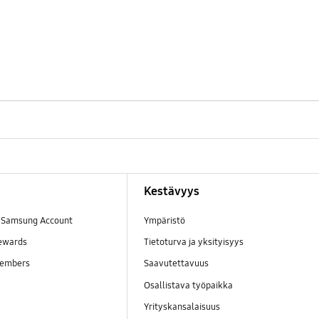
Kestävyys
a Samsung Account
Ympäristö
ewards
Tietoturva ja yksityisyys
embers
Saavutettavuus
Osallistava työpaikka
Yrityskansalaisuus