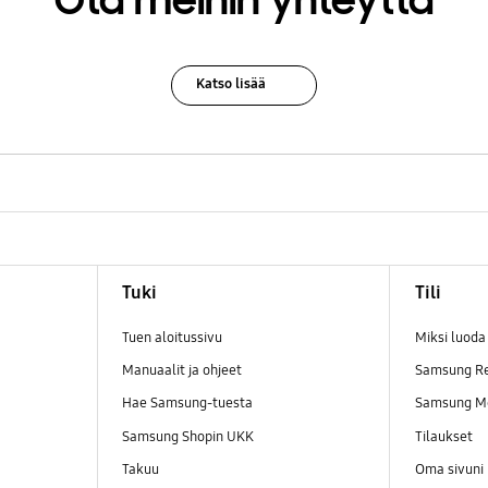
Ota meihin yhteyttä
Katso lisää
Tuki
Tili
Tuen aloitussivu
Miksi luod
Manuaalit ja ohjeet
Samsung R
Hae Samsung-tuesta
Samsung M
Samsung Shopin UKK
Tilaukset
Takuu
Oma sivuni