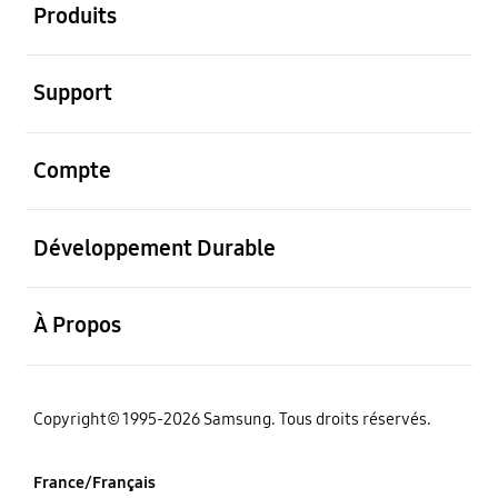
Produits
ouvrir
Support
ouvrir
Compte
ouvrir
Développement Durable
ouvrir
À Propos
‌Copyright© 1995-2026 Samsung. Tous droits réservés.
France/Français