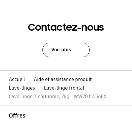
Contactez-nous
Voir plus
Accueil
Aide et assistance produit
Lave-linges
Lave-linge frontal
Lave-linge, EcoBubble, 7kg - WW70J5556FX
ouvrir
Footer Navigation
Offres
ouvrir