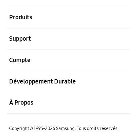
ouvrir
Produits
ouvrir
Support
ouvrir
Compte
ouvrir
Développement Durable
ouvrir
À Propos
‌Copyright© 1995-2026 Samsung. Tous droits réservés.