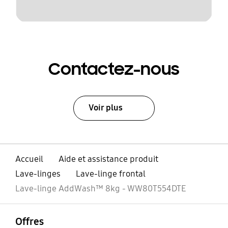
Contactez-nous
Voir plus
Accueil
Aide et assistance produit
Lave-linges
Lave-linge frontal
Lave-linge AddWash™ 8kg - WW80T554DTE
ouvrir
Footer Navigation
Offres