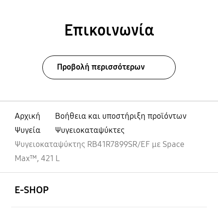
Επικοινωνία
Προβολή περισσότερων
Αρχική
Βοήθεια και υποστήριξη προϊόντων
Ψυγεία
Ψυγειοκαταψύκτες
Ψυγειοκαταψύκτης RB41R7899SR/EF με Space
Max™, 421 L
Ανοίξτε
Footer Navigation
E-SHOP
Ανοίξτε