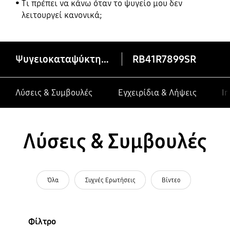
Τι πρέπει να κάνω όταν το ψυγείο μου δεν
λειτουργεί κανονικά;
Ψυγειοκαταψύκτης RB41R7899SR/EF με Space Max™, 421 L
RB41R7899SR
Λύσεις & Συμβουλές
Εγχειρίδια & Λήψεις
In
Λύσεις & Συμβουλές
Όλα
Συχνές Ερωτήσεις
Βίντεο
Φίλτρο