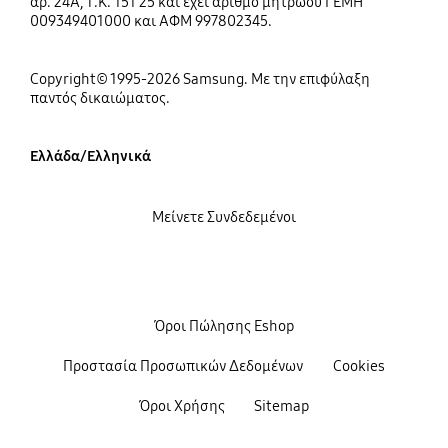
αρ. 24Α, Τ.Κ. 151 25 και έχει αριθμό μητρώου ΓΕΜΗ
009349401000 και ΑΦΜ 997802345.
Copyright© 1995-2026 Samsung. Με την επιφύλαξη
παντός δικαιώματος.
Ελλάδα/Ελληνικά
Μείνετε Συνδεδεμένοι
Όροι Πώλησης Eshop
Προστασία Προσωπικών Δεδομένων
Cookies
Όροι Χρήσης
Sitemap