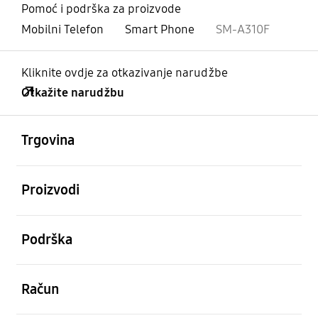
Pomoć i podrška za proizvode
Mobilni Telefon
Smart Phone
SM-A310F
Kliknite ovdje za otkazivanje narudžbe
Otkažite narudžbu
Otvori
Footer Navigation
Trgovina
Otvori
Proizvodi
Otvori
Podrška
Otvori
Račun
Otvori