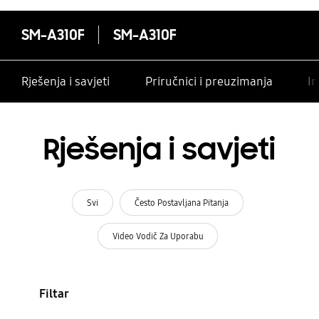
SM-A310F
SM-A310F
Rješenja i savjeti
Priručnici i preuzimanja
In
Rješenja i savjeti
Svi
Često Postavljana Pitanja
Video Vodič Za Uporabu
Filtar