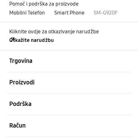
Pomoć i podrška za proizvode
Mobilni Telefon
Smart Phone
SM-G920F
Kliknite ovdje za otkazivanje narudžbe
Otkažite narudžbu
Otvori
Footer Navigation
Trgovina
Otvori
Proizvodi
Otvori
Podrška
Otvori
Račun
Otvori