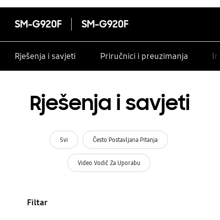
SM-G920F
SM-G920F
Rješenja i savjeti
Priručnici i preuzimanja
In
Rješenja i savjeti
Svi
Često Postavljana Pitanja
Video Vodič Za Uporabu
Filtar